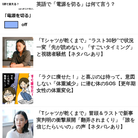
英語で「電源を切る」は何て言う？
「Tシャツが乾くまで」“ラスト30秒”で状況
一変「先が読めない」「すごいタイミング」
と視聴者騒然【ネタバレあり】
「ラクに痩せた！」と喜ぶのは待って。意図
しない「体重減少」に潜む体のSOS【更年期
女性の体重変化】
「Tシャツが乾くまで」冒頭＆ラストで新事
実判明の衝撃展開「翻弄されまくり」「誰を
信じたらいいの」の声【ネタバレあり】