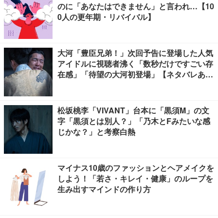
のに「あなたはできません」と言われ…【10
0人の更年期・リバイバル】
大河「豊臣兄弟！」次回予告に登場した人気
アイドルに視聴者沸く「数秒だけですごい存
在感」「待望の大河初登場」【ネタバレあ
り】
松坂桃李「VIVANT」台本に「黒須M」の文
字「黒須とは別人？」「乃木とFみたいな感
じかな？」と考察白熱
マイナス10歳のファッションとヘアメイクを
しよう！「若さ・キレイ・健康」のループを
生み出すマインドの作り方