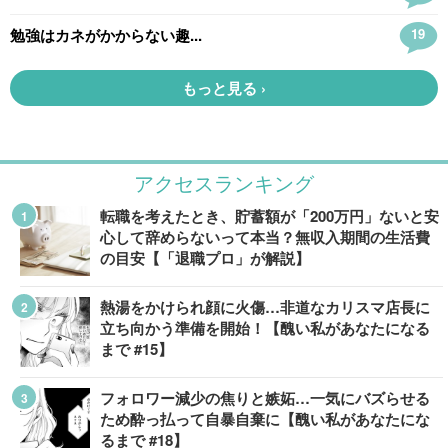
アクセスランキング
転職を考えたとき、貯蓄額が「200万円」ないと安
心して辞めらないって本当？無収入期間の生活費
の目安【「退職プロ」が解説】
熱湯をかけられ顔に火傷…非道なカリスマ店長に
立ち向かう準備を開始！【醜い私があなたになる
まで #15】
フォロワー減少の焦りと嫉妬…一気にバズらせる
ため酔っ払って自暴自棄に【醜い私があなたにな
るまで #18】