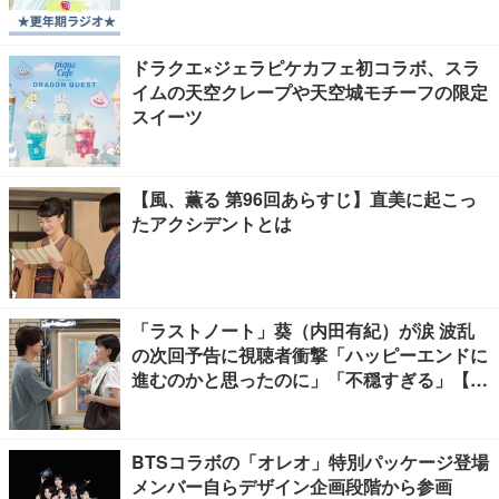
ドラクエ×ジェラピケカフェ初コラボ、スラ
イムの天空クレープや天空城モチーフの限定
スイーツ
【風、薫る 第96回あらすじ】直美に起こっ
たアクシデントとは
「ラストノート」葵（内田有紀）が涙 波乱
の次回予告に視聴者衝撃「ハッピーエンドに
進むのかと思ったのに」「不穏すぎる」【ネ
タバレあり】
BTSコラボの「オレオ」特別パッケージ登場
メンバー自らデザイン企画段階から参画