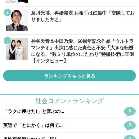
及川光博、再婚発表 お相手は妊娠中「交際してお
りました方と」
神谷天音＆中田乃愛、60周年記念作品「ウルトラ
マンテオ」出演に感じた責任と不安「大きな転機
になる」“数ミリ単位のこだわり”特撮技術に圧倒
【インタビュー】
ランキングをもっと見る