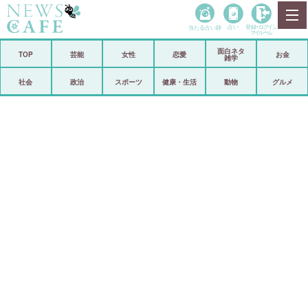
当たる占い師
占い
登録•
ログイン
マイルーム
面白ネタ
ホーム
TOP
芸能
女性
恋愛
お金
雑学
社会
政治
社会
政治
スポーツ
健康・生活
動物
グルメ
経済
海外
芸能
スポーツ
恋愛
ビックリ
コメントポスト
アリ／ナシ
リリース
ショップ
登録・ログイン/マイルーム