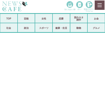
当たる占い師
占い
登録•
ログイン
マイルーム
面白ネタ
ホーム
TOP
芸能
女性
恋愛
お金
雑学
社会
政治
社会
政治
スポーツ
健康・生活
動物
グルメ
経済
海外
芸能
スポーツ
恋愛
ビックリ
コメントポスト
アリ／ナシ
リリース
ショップ
登録・ログイン/マイルーム