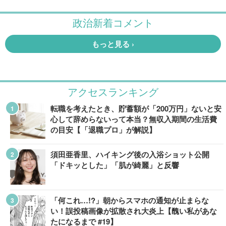
アクセスランキング
転職を考えたとき、貯蓄額が「200万円」ないと安
心して辞めらないって本当？無収入期間の生活費
の目安【「退職プロ」が解説】
須田亜香里、ハイキング後の入浴ショット公開
「ドキッとした」「肌が綺麗」と反響
「何これ…!?」朝からスマホの通知が止まらな
い！誤投稿画像が拡散され大炎上【醜い私があな
たになるまで #19】