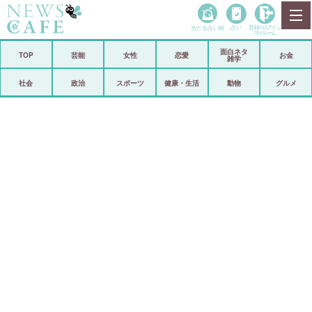
当たる占い師
占い
登録•
ログイン
マイルーム
面白ネタ
ホーム
TOP
芸能
女性
恋愛
お金
雑学
社会
政治
社会
政治
スポーツ
健康・生活
動物
グルメ
経済
海外
芸能
スポーツ
恋愛
ビックリ
コメントポスト
アリ／ナシ
リリース
ショップ
登録・ログイン/マイルーム