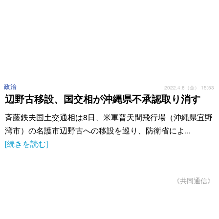
政治
2022.4.8（金） 15:53
辺野古移設、国交相が沖縄県不承認取り消す
斉藤鉄夫国土交通相は8日、米軍普天間飛行場（沖縄県宜野
湾市）の名護市辺野古への移設を巡り、防衛省によ...
[続きを読む]
《共同通信》