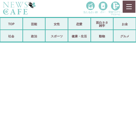
当たる占い師
占い
登録•
ログイン
マイルーム
面白ネタ
ホーム
TOP
芸能
女性
恋愛
お金
雑学
社会
政治
社会
政治
スポーツ
健康・生活
動物
グルメ
経済
海外
芸能
スポーツ
恋愛
ビックリ
コメントポスト
アリ／ナシ
リリース
ショップ
登録・ログイン/マイルーム