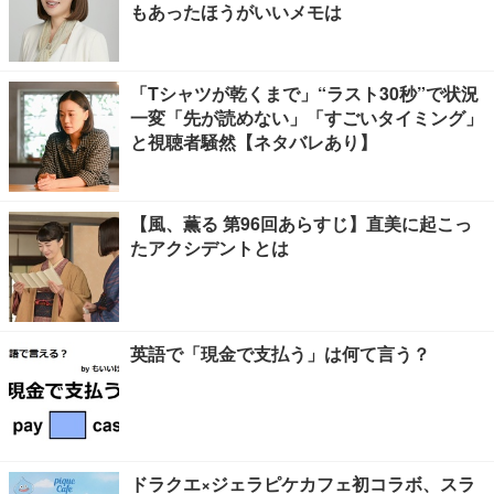
もあったほうがいいメモは
「Tシャツが乾くまで」“ラスト30秒”で状況
一変「先が読めない」「すごいタイミング」
と視聴者騒然【ネタバレあり】
【風、薫る 第96回あらすじ】直美に起こっ
たアクシデントとは
英語で「現金で支払う」は何て言う？
ドラクエ×ジェラピケカフェ初コラボ、スラ