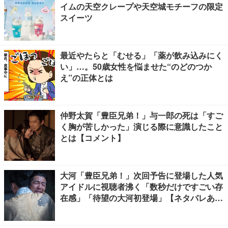
イムの天空クレープや天空城モチーフの限定
スイーツ
最近やたらと「むせる」「薬が飲み込みにく
い」…。50歳女性を悩ませた“のどのつか
え”の正体とは
仲野太賀「豊臣兄弟！」与一郎の死は「すご
く胸が苦しかった」演じる際に意識したこと
とは【コメント】
大河「豊臣兄弟！」次回予告に登場した人気
アイドルに視聴者沸く「数秒だけですごい存
在感」「待望の大河初登場」【ネタバレあ
り】