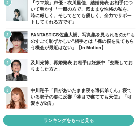
「ウマ娘」声優・衣川里佳、結婚発表 お相手につ
いて明かす「一般の方で、気ままな性格の私を、
時に厳しく、そしてとても優しく、全力でサポー
トしてくれる方です」
FANTASTICS佐藤大樹、写真集を見られるのが“も
のすごく恥ずかしい”相手とは「裸の僕を見てもら
う機会が最近はない」【In Motion】
及川光博、再婚発表 お相手は妊娠中「交際してお
りました方と」
中川翔子「目があいたまま寝る遺伝弟くん」寝て
いる双子の姿に反響「薄目で寝てても天使」「可
愛さが2倍」
ランキングをもっと見る