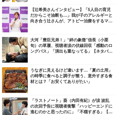
【辻希美さんインタビュー】「5人目の育児
だからこそ油断も…」我が子のアレルギーと
向き合う辻さんが、アトピー治療をするママ
友にかけたい言葉とは
大河「豊臣兄弟！」“絆の象徴”信長（小栗
旬）の草履、視聴者涙の伏線回収「感動のロ
ングパス」「演出も重なってる」【ネタバレ
あり】
うなぎに見えるけど違います…「夏の土用」
の時季に食べると調子が整う、意外すぎる食
材とは？「お安くてありがたい」
「ラストノート」葵（内田有紀）が涙 波乱
の次回予告に視聴者衝撃「ハッピーエンドに
進むのかと思ったのに」「不穏すぎる」【ネ