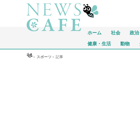
ホーム
社会
政治
健康・生活
動物
ホーム
›
スポーツ
›
記事