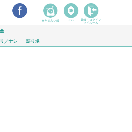
占い
登録・ログイン
当たる占い師
マイルーム
金
リ／ナシ
語り場