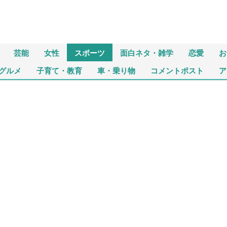
芸能
女性
スポーツ
面白ネタ・雑学
恋愛
お
グルメ
子育て・教育
車・乗り物
コメントポスト
ア