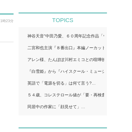
TOPICS
11時23分
神谷天音"中田乃愛、６０周年記念作品「ウルトラマン
二宮和也主演『８番出口』本編ノーカット地上波初放送!
アレン様、たんぽぽ川村エミコとの喧嘩後に「初めての
『白雪姫』から『ハイスクール・ミュージカル/ザ・ム
英語で「電源を切る」は何て言う?…
５４歳、コレステロール値が「要・再検査」…
同居中の作家に「顔見せて」…