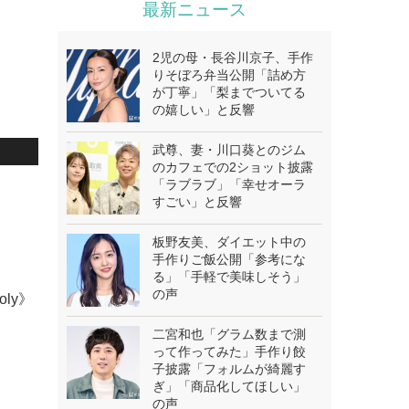
最新ニュース
2児の母・長谷川京子、手作
りそぼろ弁当公開「詰め方
が丁寧」「梨までついてる
の嬉しい」と反響
武尊、妻・川口葵とのジム
のカフェでの2ショット披露
「ラブラブ」「幸せオーラ
すごい」と反響
板野友美、ダイエット中の
手作りご飯公開「参考にな
る」「手軽で美味しそう」
の声
oly》
二宮和也「グラム数まで測
って作ってみた」手作り餃
子披露「フォルムが綺麗す
ぎ」「商品化してほしい」
の声