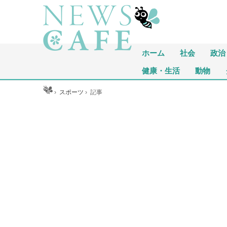
ホーム
社会
政治
健康・生活
動物
ホーム
›
スポーツ
›
記事