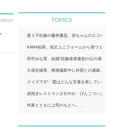
TOPICS
12時53分
、
第１子妊娠の藤井夏恋、赤ちゃんのエコー写真公開「鼻
KARA知英、短丈ユニフォームから美ウエストちらり「
田中みな実、結婚"妊娠発表後初の公の場 WEST.重岡
久保史緒里、映画撮影中に外部との連絡…
クイズです!「図はどんな言葉を表している?」…
炭焼きレストランさわやか、げんこつハンバーグなど値
作家とともに上司のもとへ。…