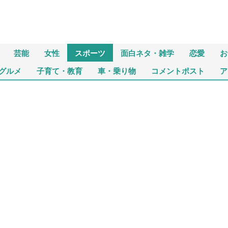
芸能
女性
スポーツ
面白ネタ・雑学
恋愛
お
グルメ
子育て・教育
車・乗り物
コメントポスト
ア