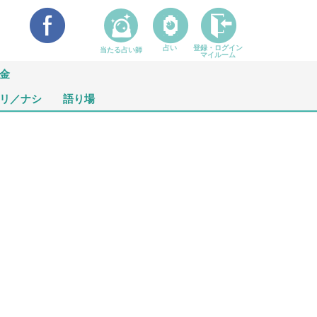
占い
登録・ログイン
当たる占い師
マイルーム
金
リ／ナシ
語り場