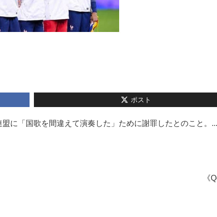
ポスト
盟に「国歌を間違えて演奏した」ために謝罪したとのこと。..
《Q