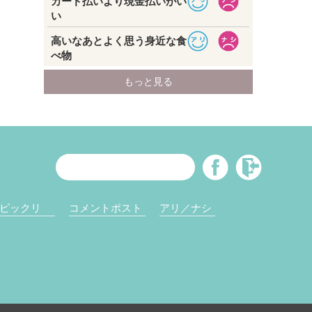
ビックリ
コメントポスト
アリ／ナシ