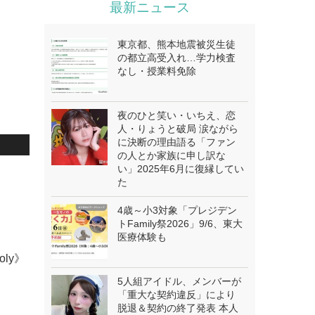
最新ニュース
東京都、熊本地震被災生徒
の都立高受入れ…学力検査
なし・授業料免除
夜のひと笑い・いちえ、恋
人・りょうと破局 涙ながら
に決断の理由語る「ファン
の人とか家族に申し訳な
い」2025年6月に復縁してい
.
た
4歳～小3対象「プレジデン
トFamily祭2026」9/6、東大
医療体験も
oly》
5人組アイドル、メンバーが
「重大な契約違反」により
脱退＆契約の終了発表 本人