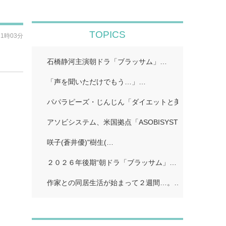
TOPICS
11時03分
石橋静河主演朝ドラ「ブラッサム」…
「声を聞いただけでもう…」…
パパラピーズ・じんじん「ダイエットと美肌に超良い」
アソビシステム、米国拠点「ASOBISYSTEM USA」…
咲子(蒼井優)"樹生(…
２０２６年後期“朝ドラ「ブラッサム」…
作家との同居生活が始まって２週間…。…