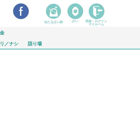
占い
登録・ログイン
当たる占い師
マイルーム
金
リ／ナシ
語り場