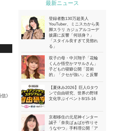
最新ニュース
登録者数130万超美人
YouTuber、ミニスカから美
脚スラリ カジュアルコーデ
披露に反響「何頭身？」
「スタイル良すぎて見惚れ
る」
双子の母・中川翔子「花輪
くんか悟空かマサルさん」
子どもの寝癖公開「芸術
的」「クセが強い」と反響
【夏休み2026】巨人Gタウ
ンで自由研究、世界の野球
通信》
文化学ぶイベント8/15-16
京都移住の元尼神インター
誠子「奈良ばぁばが作りそ
うなやつ」手料理公開「ア