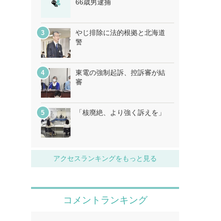
66歳男逮捕
やじ排除に法的根拠と北海道
警
東電の強制起訴、控訴審が結
審
「核廃絶、より強く訴えを」
アクセスランキングをもっと見る