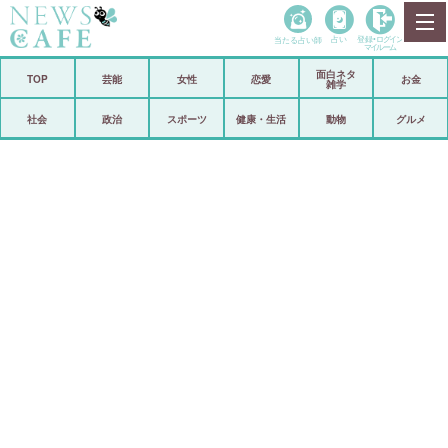
当たる占い師
占い
登録•
ログイン
マイルーム
面白ネタ
ホーム
TOP
芸能
女性
恋愛
お金
雑学
社会
政治
社会
政治
スポーツ
健康・生活
動物
グルメ
経済
海外
芸能
スポーツ
恋愛
ビックリ
コメントポスト
アリ／ナシ
リリース
ショップ
登録・ログイン/マイルーム