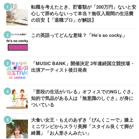
転職を考えたとき、貯蓄額が「200万円」ないと安
心して辞めらないって本当？無収入期間の生活費
の目安【「退職プロ」が解説】
この英語ってどんな意味？「He’s so cocky.」
「MUSIC BANK」開催決定 2年連続国立競技場・
出演アーティスト後日発表
「普段の生活がバレる」オフィスでのNGしぐさ。
知的で気品がある人は「無意識のしぐさ」が身に
ついている
大食い女王・もえのあずき「ぴんくこーで」膝上
ミニワンピからスラリ美脚「スタイル良くて脚が
綺麗」「お人形さんみたい」