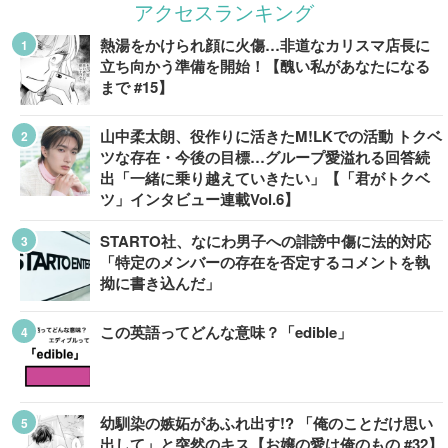
アクセスランキング
熱湯をかけられ顔に火傷…非道なカリスマ店長に
立ち向かう準備を開始！【醜い私があなたになる
まで #15】
山中柔太朗、役作りに活きたM!LKでの活動 トクベ
ツな存在・今後の目標…グループ愛溢れる回答続
出「一緒に乗り越えていきたい」【「君がトクベ
ツ」インタビュー連載Vol.6】
STARTO社、なにわ男子への誹謗中傷に法的対応
「特定のメンバーの存在を否定するコメントを執
拗に書き込んだ」
この英語ってどんな意味？「edible」
幼馴染の嫉妬があふれ出す!? 「俺のことだけ思い
出して」と突然のキス【お嬢の愛は俺のもの #32】