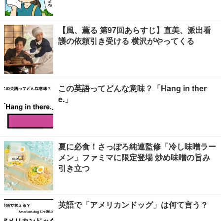
【風、薫る 第97回あらすじ】直美、派出看
護の依頼引き受ける 横沢がやってくる
この英語ってどんな意味？「Hang in ther
e.」
夏に必食！さっぽろ純連監修「冷し味噌ラー
メン」ファミマに限定登場 炒め味噌の旨み
引き立つ
英語で「アメリカンドッグ」は何て言う？