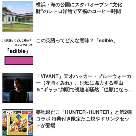
横浜・海の公園にスタバオープン “文化
財”のレトロ洋館で至福のコーヒー時間
この英語ってどんな意味？「edible」
「VIVANT」天才ハッカー・ブルーウォーカ
ー（花岡すみれ）、別班に協力する理由
＆“ギャラ”判明で視聴者騒然「従順になった
理由に納得」「裏切れば死か」
築地銀だこ「HUNTER×HUNTER」と第2弾
コラボ 特典付き限定たこ焼やドリンクセッ
トが登場