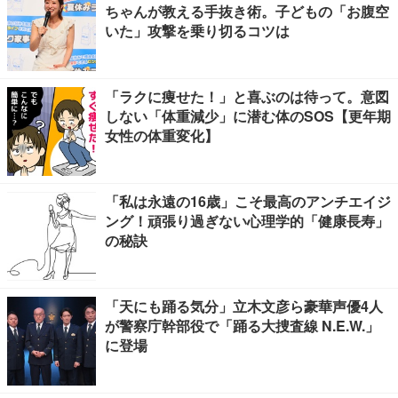
ちゃんが教える手抜き術。子どもの「お腹空
いた」攻撃を乗り切るコツは
「ラクに痩せた！」と喜ぶのは待って。意図
しない「体重減少」に潜む体のSOS【更年期
女性の体重変化】
「私は永遠の16歳」こそ最高のアンチエイジ
ング！頑張り過ぎない心理学的「健康長寿」
の秘訣
「天にも踊る気分」立木文彦ら豪華声優4人
が警察庁幹部役で「踊る大捜査線 N.E.W.」
に登場