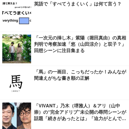
英語で「すべてうまくいく」は何て言う？
「一次元の挿し木」紫陽（堀田真由）の真相
判明で考察加速「悠（山田涼介）と双子？」
回想シーンに注目集まる
「馬」の一画目、こっちだったか！みんなが
間違えがちな書き順の正解
「VIVANT」乃木（堺雅人）＆アリ（山中
崇）の“完全アドリブ”未公開の尋問シーンが
話題「続きがあったとは」「迫力がとんでも
ない」