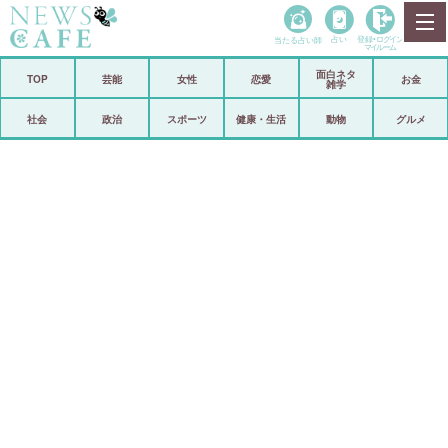
当たる占い師
占い
登録•
ログイン
マイルーム
面白ネタ
ホーム
TOP
芸能
女性
恋愛
お金
雑学
社会
政治
社会
政治
スポーツ
健康・生活
動物
グルメ
経済
海外
芸能
スポーツ
恋愛
ビックリ
コメントポスト
アリ／ナシ
リリース
ショップ
登録・ログイン/マイルーム