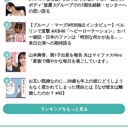
ボディ”披露 2グループでの1期生経験・センターへ
の思い語る
【ブルーノ・マーズWEB独占インタビュー】ベル
リンで直撃 AKB48「ヘビーローテーション」カバ
ー秘話・日本のファンは「特別な何かがある」…
来日公演への期待語る
山本舞香、第1子出産を報告 夫はマイファスHiro
「家族で穏やかな毎日を過ごしています」
お互い既婚なのに…29歳も年上の彼にどうしよう
もなく惹かれてしまった理由とは【なぜ彼女は離
婚したのか？ #42】
ランキングをもっと見る