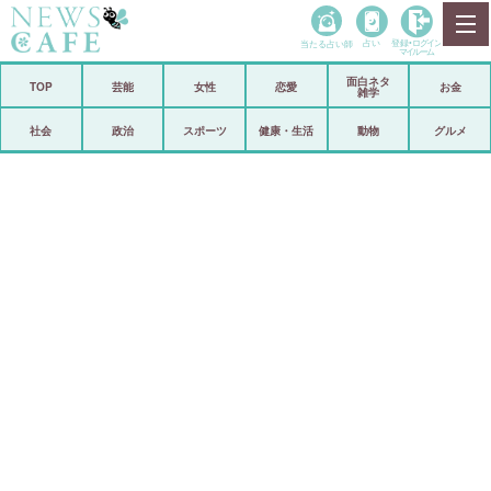
当たる占い師
占い
登録•
ログイン
マイルーム
面白ネタ
ホーム
TOP
芸能
女性
恋愛
お金
雑学
社会
政治
社会
政治
スポーツ
健康・生活
動物
グルメ
経済
海外
芸能
スポーツ
恋愛
ビックリ
コメントポスト
アリ／ナシ
リリース
ショップ
登録・ログイン/マイルーム