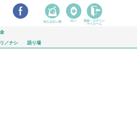
占い
登録・ログイン
当たる占い師
マイルーム
金
リ／ナシ
語り場