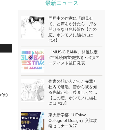
最新ニュース
同居中の作家に「顔見せ
て」と声をかけたら、扉を
開けるなり急接近!?【この
恋、ホンモノに編むには
#14】
「MUSIC BANK」開催決定
2年連続国立競技場・出演ア
ーティスト後日発表
作家の想い人だった先輩と
社内で遭遇。昔から彼を知
る先輩が少し羨ましくて…
通信》
【この恋、ホンモノに編む
には #13】
東大新学部「UTokyo
College of Design」入試攻
略セミナー9/27