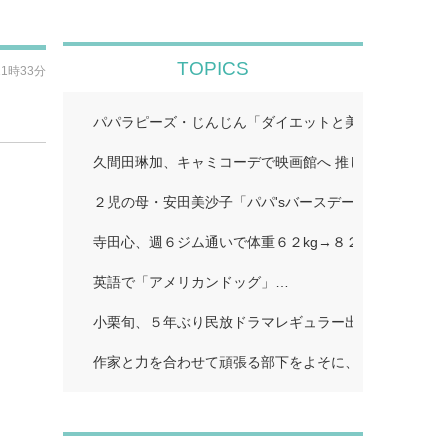
TOPICS
11時33分
パパラピーズ・じんじん「ダイエットと美肌に超良い」
久間田琳加、キャミコーデで映画館へ 推し活ショット
２児の母・安田美沙子「パパ'sバースデー」…
寺田心、週６ジム通いで体重６２kg→８２kgに １１０k
英語で「アメリカンドッグ」…
小栗旬、５年ぶり民放ドラマレギュラー出演…
作家と力を合わせて頑張る部下をよそに、上司は陰で悪