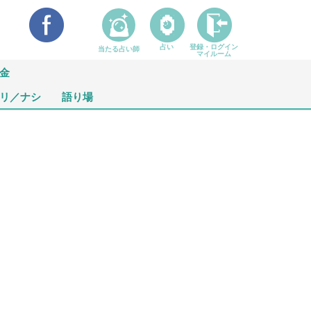
占い
登録・ログイン
当たる占い師
マイルーム
金
リ／ナシ
語り場