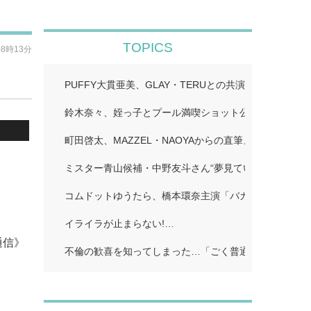
TOPICS
08時13分
PUFFY大貫亜美、GLAY・TERUとの共演ショット公
鈴木奈々、姪っ子とプール満喫ショット公開「仲良しす
町田啓太、MAZZEL・NAOYAからの直筆メッセージ付
ミスター青山候補・中野友斗さん“夢見ていた賞受賞に感
コムドットゆうたら、橋本環奈主演「バカンスの法則」
イライラが止まらない!…
通信》
不倫の歓喜を知ってしまった…「ごく普通の主婦」…