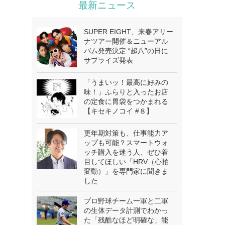
最新ニュース
SUPER EIGHT、来春アリー
ナツアー開催＆ニューアル
バム発売決定 “超八”の日に
サプライズ発表
「うまいッ！最高に好みの
味！」ふらりと入ったお店
の定食に胃袋をつかまれる
【キセキノコイ #８】
更年期対策も、仕事能力ア
ップも可能？スマートウォ
ッチ購入を迷う人、ぜひ着
目してほしい「HRV（心拍
変動）」を専門家に聞きま
した
プロ野球チーム一軍と二軍
の生体データ計測でわかっ
た「残酷なほど明確な」能