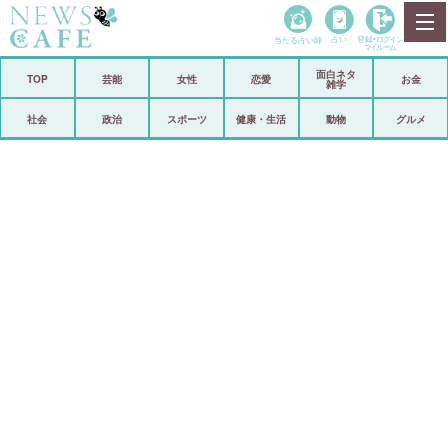
当たる占い師
占い
登録•
ログイン
マイルーム
面白ネタ
ホーム
TOP
芸能
女性
恋愛
お金
雑学
社会
政治
社会
政治
スポーツ
健康・生活
動物
グルメ
経済
海外
芸能
スポーツ
恋愛
ビックリ
コメントポスト
アリ／ナシ
リリース
ショップ
登録・ログイン/マイルーム