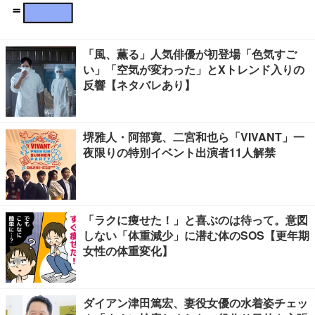
「風、薫る」人気俳優が初登場「色気すご
い」「空気が変わった」とXトレンド入りの
反響【ネタバレあり】
堺雅人・阿部寛、二宮和也ら「VIVANT」一
夜限りの特別イベント出演者11人解禁
「ラクに痩せた！」と喜ぶのは待って。意図
しない「体重減少」に潜む体のSOS【更年期
女性の体重変化】
ダイアン津田篤宏、妻役女優の水着姿チェッ