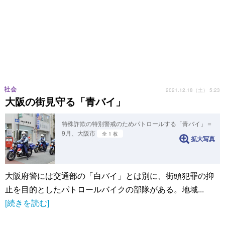
社会
2021.12.18（土） 5:23
大阪の街見守る「青バイ」
特殊詐欺の特別警戒のためパトロールする「青バイ」＝
9月、大阪市
全 1 枚
拡大写真
大阪府警には交通部の「白バイ」とは別に、街頭犯罪の抑
止を目的としたパトロールバイクの部隊がある。地域...
[続きを読む]