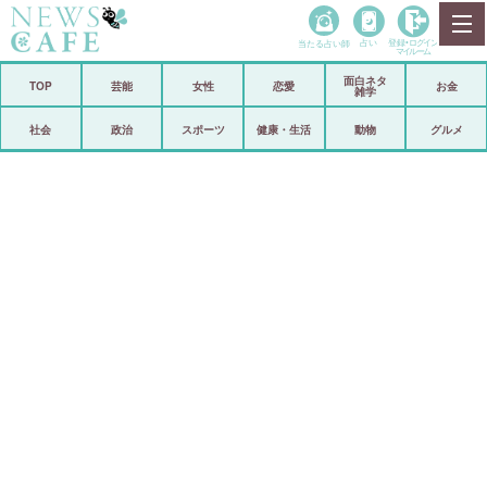
当たる占い師
占い
登録•
ログイン
マイルーム
面白ネタ
ホーム
TOP
芸能
女性
恋愛
お金
雑学
社会
政治
社会
政治
スポーツ
健康・生活
動物
グルメ
経済
海外
芸能
スポーツ
恋愛
ビックリ
コメントポスト
アリ／ナシ
リリース
ショップ
登録・ログイン/マイルーム