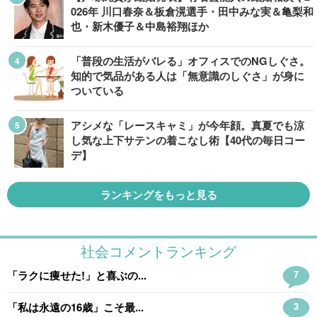
026年 川口春奈＆板倉滉選手・田中みな実＆亀梨和
也・新木優子＆中島裕翔ほか
「普段の生活がバレる」オフィスでのNGしぐさ。
知的で気品がある人は「無意識のしぐさ」が身に
ついている
アシメな「レースキャミ」が今年顔。真夏でも涼
し気な上下サテンの着こなし術【40代の毎日コー
デ】
ランキングをもっと見る