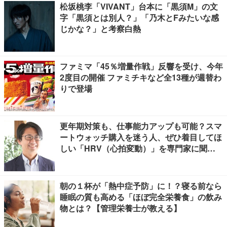
松坂桃李「VIVANT」台本に「黒須M」の文
字「黒須とは別人？」「乃木とFみたいな感
じかな？」と考察白熱
ファミマ「45％増量作戦」反響を受け、今年
2度目の開催 ファミチキなど全13種が週替わ
りで登場
更年期対策も、仕事能力アップも可能？スマ
ートウォッチ購入を迷う人、ぜひ着目してほ
しい「HRV（心拍変動）」を専門家に聞き
ました
朝の１杯が「熱中症予防」に！？寝る前なら
睡眠の質も高める「ほぼ完全栄養食」の飲み
物とは？【管理栄養士が教える】