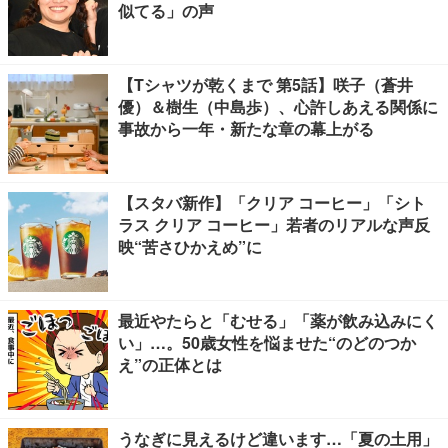
似てる」の声
【Tシャツが乾くまで 第5話】咲子（蒼井
優）＆樹生（中島歩）、心許しあえる関係に
事故から一年・新たな章の幕上がる
【スタバ新作】「クリア コーヒー」「シト
ラス クリア コーヒー」若者のリアルな声反
映“苦さひかえめ”に
最近やたらと「むせる」「薬が飲み込みにく
い」…。50歳女性を悩ませた“のどのつか
え”の正体とは
うなぎに見えるけど違います…「夏の土用」