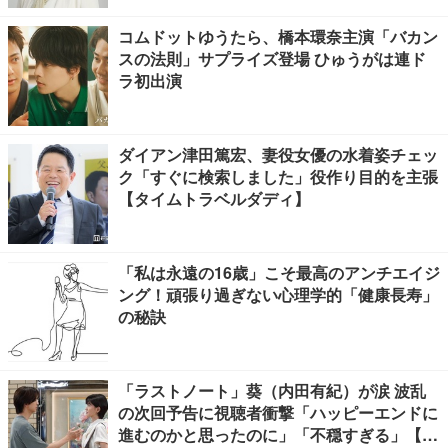
コムドットゆうたら、橋本環奈主演「バカン
スの法則」サプライズ登場 ひゅうがは連ド
ラ初出演
ダイアン津田篤宏、妻役女優の水着姿チェッ
ク「すぐに検索しました」役作り目的を主張
【タイムトラベルダディ】
「私は永遠の16歳」こそ最高のアンチエイジ
ング！頑張り過ぎない心理学的「健康長寿」
の秘訣
「ラストノート」葵（内田有紀）が涙 波乱
の次回予告に視聴者衝撃「ハッピーエンドに
進むのかと思ったのに」「不穏すぎる」【ネ