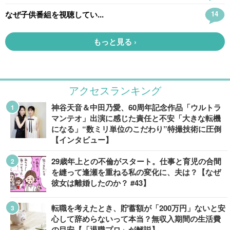
アクセスランキング
神谷天音＆中田乃愛、60周年記念作品「ウルトラ
マンテオ」出演に感じた責任と不安「大きな転機
になる」“数ミリ単位のこだわり”特撮技術に圧倒
【インタビュー】
29歳年上との不倫がスタート。仕事と育児の合間
を縫って逢瀬を重ねる私の変化に、夫は？【なぜ
彼女は離婚したのか？ #43】
転職を考えたとき、貯蓄額が「200万円」ないと安
心して辞めらないって本当？無収入期間の生活費
の目安【「退職プロ」が解説】