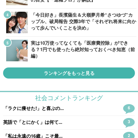
「今日好き」長濱薩生＆大嶺夢月希“さつゆづ”カ
ップル、破局報告 交際3年で「それぞれ将来に向か
って歩んでいくことを決め」
実は10万使ってなくても「医療費控除」ができ
る？1円でも使ったら絶対知っておくべき知恵（前
編）
ランキングをもっと見る