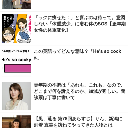
タバレあり】
「ラクに痩せた！」と喜ぶのは待って。意図
しない「体重減少」に潜む体のSOS【更年期
女性の体重変化】
この英語ってどんな意味？「He’s so cock
y.」
更年期の不調は「あれも、これも」なので、
どこまで何を訴えるのか、加減が難しい。問
診票は丁寧に書いて
【風、薫る 第78回あらすじ】りん、新潟に
到着 直美を訪ねてやってきた人物とは