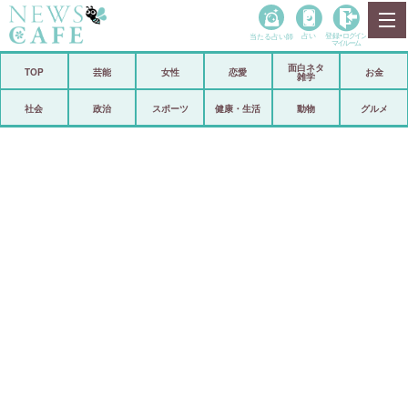
当たる占い師
占い
登録•
ログイン
マイルーム
面白ネタ
ホーム
TOP
芸能
女性
恋愛
お金
雑学
社会
政治
社会
政治
スポーツ
健康・生活
動物
グルメ
経済
海外
芸能
スポーツ
恋愛
ビックリ
コメントポスト
アリ／ナシ
リリース
ショップ
登録・ログイン/マイルーム