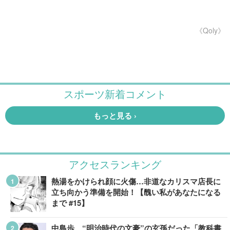
《Qoly》
アクセスランキング
熱湯をかけられ顔に火傷…非道なカリスマ店長に
立ち向かう準備を開始！【醜い私があなたになる
まで #15】
中島歩、“明治時代の文豪”の玄孫だった「教科書