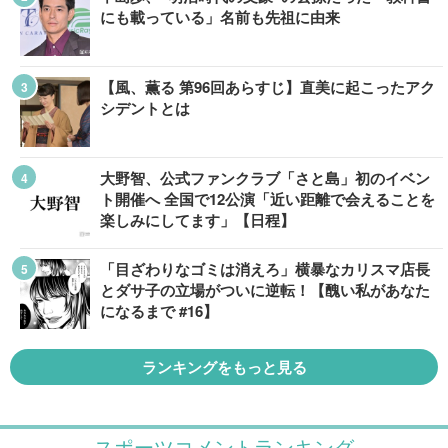
にも載っている」名前も先祖に由来
【風、薫る 第96回あらすじ】直美に起こったアク
シデントとは
大野智、公式ファンクラブ「さと島」初のイベン
ト開催へ 全国で12公演「近い距離で会えることを
楽しみにしてます」【日程】
「目ざわりなゴミは消えろ」横暴なカリスマ店長
とダサ子の立場がついに逆転！【醜い私があなた
になるまで #16】
ランキングをもっと見る