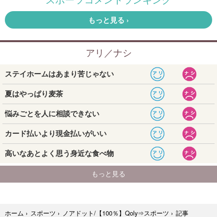
記事
ホーム
›
スポーツ
›
ノアドット/【100％】Qoly⇒スポーツ
›