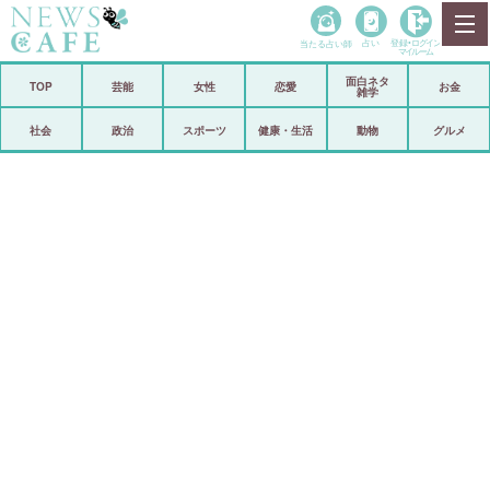
当たる占い師
占い
登録•
ログイン
マイルーム
面白ネタ
ホーム
TOP
芸能
女性
恋愛
お金
雑学
社会
政治
社会
政治
スポーツ
健康・生活
動物
グルメ
経済
海外
芸能
スポーツ
恋愛
ビックリ
コメントポスト
アリ／ナシ
リリース
ショップ
登録・ログイン/マイルーム