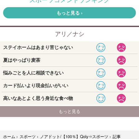
記事
ホーム
›
スポーツ
›
ノアドット/【100％】Qoly⇒スポーツ
›