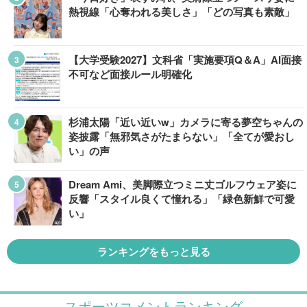
熱視線「心奪われる美しさ」「どの写真も素敵」
【大学受験2027】文科省「実施要項Q＆A」AI面接
不可など面接ルール明確化
杉浦太陽「近い近いw」カメラに寄る夢空ちゃんの
姿披露「無邪気さがたまらない」「全てが愛おし
い」の声
Dream Ami、美脚際立つミニ丈ゴルフウェア姿に
反響「スタイル良くて憧れる」「緑色新鮮で可愛
い」
ランキングをもっと見る