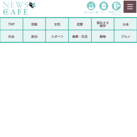
当たる占い師
占い
登録•
ログイン
マイルーム
面白ネタ
ホーム
TOP
芸能
女性
恋愛
お金
雑学
社会
政治
社会
政治
スポーツ
健康・生活
動物
グルメ
経済
海外
芸能
スポーツ
恋愛
ビックリ
コメントポスト
アリ／ナシ
リリース
ショップ
登録・ログイン/マイルーム