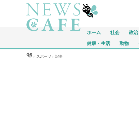
ホーム
社会
政治
健康・生活
動物
ホーム
›
スポーツ
›
記事