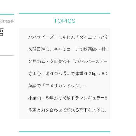
TOPICS
16時53分
語
パパラピーズ・じんじん「ダイエットと美肌に超良い」
久間田琳加、キャミコーデで映画館へ 推し活ショット
２児の母・安田美沙子「パパ'sバースデー」…
寺田心、週６ジム通いで体重６２kg→８２kgに １１０k
英語で「アメリカンドッグ」…
小栗旬、５年ぶり民放ドラマレギュラー出演…
作家と力を合わせて頑張る部下をよそに、上司は陰で悪