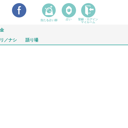
占い
登録・ログイン
当たる占い師
マイルーム
金
リ／ナシ
語り場