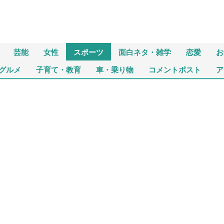
芸能
女性
スポーツ
面白ネタ・雑学
恋愛
お
グルメ
子育て・教育
車・乗り物
コメントポスト
ア