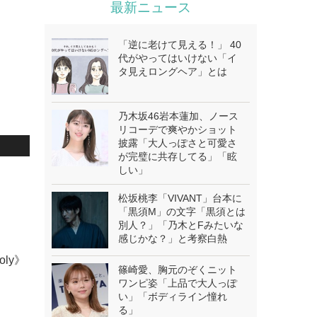
最新ニュース
「逆に老けて見える！」 40
代がやってはいけない「イ
タ見えロングヘア」とは
乃木坂46岩本蓮加、ノース
リコーデで爽やかショット
披露「大人っぽさと可愛さ
が完璧に共存してる」「眩
しい」
松坂桃李「VIVANT」台本に
「黒須M」の文字「黒須とは
別人？」「乃木とFみたいな
感じかな？」と考察白熱
oly》
篠崎愛、胸元のぞくニット
ワンピ姿「上品で大人っぽ
い」「ボディライン憧れ
る」