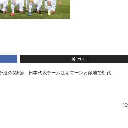
ポスト
予選の第6節、日本代表チームはオマーンと敵地で対戦...
《Q