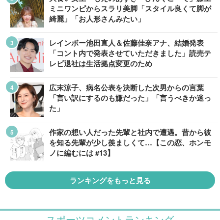
ミニワンピからスラリ美脚「スタイル良くて脚が
綺麗」「お人形さんみたい」
レインボー池田直人＆佐藤佳奈アナ、結婚発表
「コント内で発表させていただきました」読売テ
レビ退社は生活拠点変更のため
広末涼子、病名公表を決断した次男からの言葉
「言い訳にするのも嫌だった」「言うべきか迷っ
た」
作家の想い人だった先輩と社内で遭遇。昔から彼
を知る先輩が少し羨ましくて…【この恋、ホンモ
ノに編むには #13】
ランキングをもっと見る