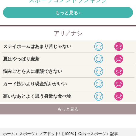
記事
ホーム
›
スポーツ
›
ノアドット/【100％】Qoly⇒スポーツ
›