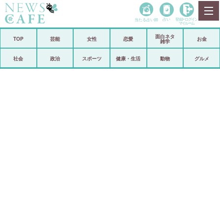
当たる占い師
占い
登録•
ログイン
マイルーム
面白ネタ
ホーム
TOP
芸能
女性
恋愛
お金
雑学
社会
政治
社会
政治
スポーツ
健康・生活
動物
グルメ
経済
海外
芸能
スポーツ
恋愛
ビックリ
コメントポスト
アリ／ナシ
リリース
ショップ
登録・ログイン/マイルーム