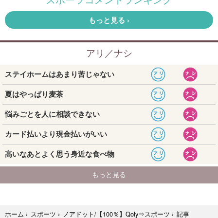
記事
ホーム
›
スポーツ
›
ノアドット/【100％】Qoly⇒スポーツ
›