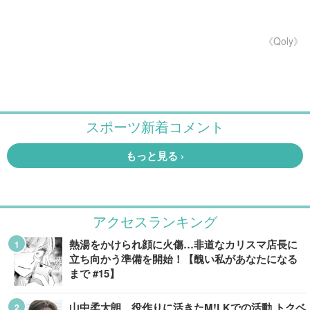
《Qoly》
アクセスランキング
熱湯をかけられ顔に火傷…非道なカリスマ店長に
立ち向かう準備を開始！【醜い私があなたになる
まで #15】
山中柔太朗、役作りに活きたM!LKでの活動 トクベ