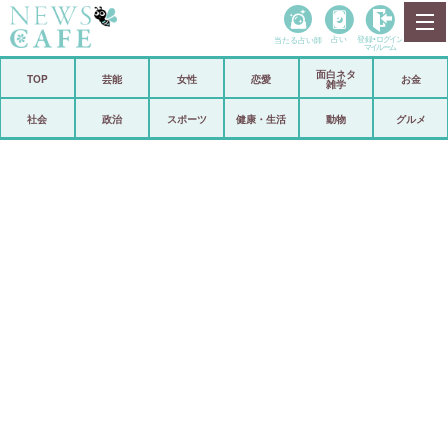
当たる占い師
占い
登録•
ログイン
マイルーム
面白ネタ
ホーム
TOP
芸能
女性
恋愛
お金
雑学
社会
政治
社会
政治
スポーツ
健康・生活
動物
グルメ
経済
海外
芸能
スポーツ
恋愛
ビックリ
コメントポスト
アリ／ナシ
リリース
ショップ
登録・ログイン/マイルーム