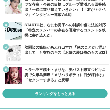
ツな存在・今後の目標…グループ愛溢れる回答続
出「一緒に乗り越えていきたい」【「君がトクベ
ツ」インタビュー連載Vol.6】
STARTO社、なにわ男子への誹謗中傷に法的対応
「特定のメンバーの存在を否定するコメントを執
拗に書き込んだ」
幼馴染の嫉妬があふれ出す!? 「俺のことだけ思い
出して」と突然のキス【お嬢の愛は俺のもの #32】
ヘラヘラ三銃士・まりな、美バスト際立つビキニ
姿で久米島満喫「メリハリボディに目が釘付け」
「セクシーすぎる」と反響
ランキングをもっと見る