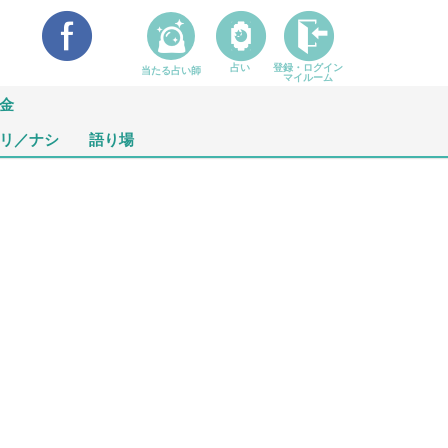
占い
登録・ログイン
当たる占い師
マイルーム
金
リ／ナシ
語り場