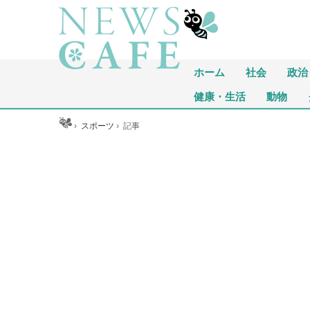
ホーム
社会
政治
健康・生活
動物
ホーム
›
スポーツ
›
記事