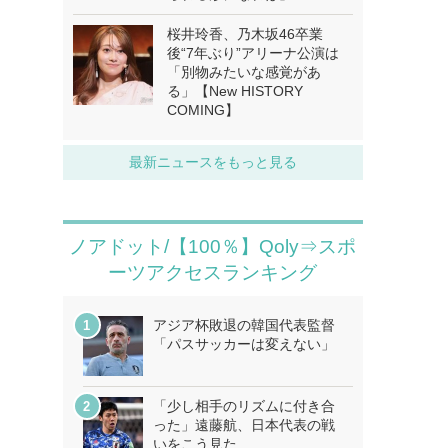
桜井玲香、乃木坂46卒業
後“7年ぶり”アリーナ公演は
「別物みたいな感覚があ
る」【New HISTORY
COMING】
最新ニュースをもっと見る
ノアドット/【100％】Qoly⇒スポ
ーツアクセスランキング
アジア杯敗退の韓国代表監督
「パスサッカーは変えない」
「少し相手のリズムに付き合
った」遠藤航、日本代表の戦
いをこう見た