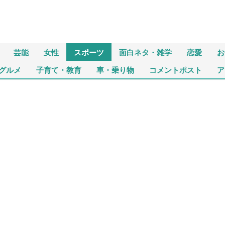
芸能
女性
スポーツ
面白ネタ・雑学
恋愛
お
グルメ
子育て・教育
車・乗り物
コメントポスト
ア