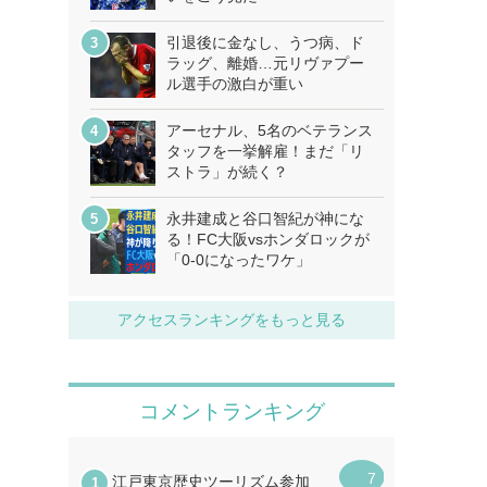
引退後に金なし、うつ病、ド
ラッグ、離婚…元リヴァプー
ル選手の激白が重い
アーセナル、5名のベテランス
タッフを一挙解雇！まだ「リ
ストラ」が続く？
永井建成と谷口智紀が神にな
る！FC大阪vsホンダロックが
「0-0になったワケ」
アクセスランキングをもっと見る