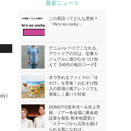
最新ニュース
この英語ってどんな意味？
「He’s so cocky.」
デニム×レースでこなれる。
アウトドアの日は、定番カ
ジュアルに遊び心をつけ加
えて【40代の毎日コーデ】
水で作れるファミマの「冷
や汁」を実食！おむすび投
入の茶漬け風アレンジでも
美味しく夏バテ対策
oly》
DOMOTO堂本光一＆井上芳
雄、ツアー各会場に募金箱
設置を報告 熊本地震受け
「ステージから元気を届け
られる形になれば」