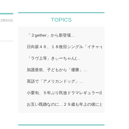
TOPICS
21時43分
「２gether」から新登場…
日向坂４６、１８枚目シングル「イチャイチャ虫」…
「ラヴ上等」きぃーちゃん(…
加護亜依、子どもから「優勝」…
英語で「アメリカンドッグ」…
小栗旬、５年ぶり民放ドラマレギュラー出演…
お互い既婚なのに…２９歳も年上の彼にどうしようもな