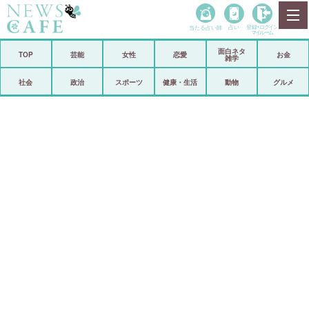
当たる占い師
占い
登録•
ログイン
マイルーム
面白ネタ
ホーム
TOP
芸能
女性
恋愛
お金
雑学
社会
政治
社会
政治
スポーツ
健康・生活
動物
グルメ
経済
海外
芸能
スポーツ
恋愛
ビックリ
コメントポスト
アリ／ナシ
リリース
ショップ
登録・ログイン/マイルーム