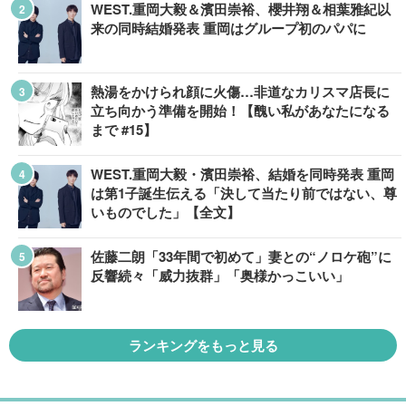
WEST.重岡大毅＆濱田崇裕、櫻井翔＆相葉雅紀以
来の同時結婚発表 重岡はグループ初のパパに
熱湯をかけられ顔に火傷…非道なカリスマ店長に
立ち向かう準備を開始！【醜い私があなたになる
まで #15】
WEST.重岡大毅・濱田崇裕、結婚を同時発表 重岡
は第1子誕生伝える「決して当たり前ではない、尊
いものでした」【全文】
佐藤二朗「33年間で初めて」妻との“ノロケ砲”に
反響続々「威力抜群」「奥様かっこいい」
ランキングをもっと見る