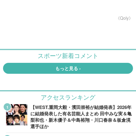
《Qoly》
アクセスランキング
【WEST.重岡大毅・濱田崇裕が結婚発表】2026年
に結婚発表した有名芸能人まとめ 田中みな実＆亀
梨和也・新木優子＆中島裕翔・川口春奈＆板倉滉
選手ほか