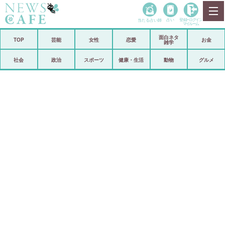
当たる占い師
占い
登録•
ログイン
マイルーム
面白ネタ
ホーム
TOP
芸能
女性
恋愛
お金
雑学
社会
政治
社会
政治
スポーツ
健康・生活
動物
グルメ
経済
海外
芸能
スポーツ
恋愛
ビックリ
コメントポスト
アリ／ナシ
リリース
ショップ
登録・ログイン/マイルーム