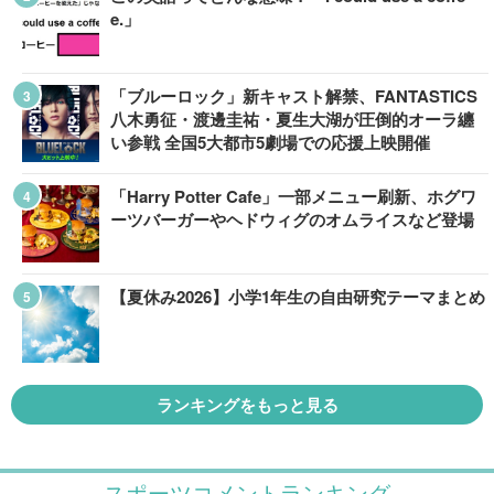
e.」
「ブルーロック」新キャスト解禁、FANTASTICS
八木勇征・渡邊圭祐・夏生大湖が圧倒的オーラ纏
い参戦 全国5大都市5劇場での応援上映開催
「Harry Potter Cafe」一部メニュー刷新、ホグワ
ーツバーガーやヘドウィグのオムライスなど登場
【夏休み2026】小学1年生の自由研究テーマまとめ
ランキングをもっと見る