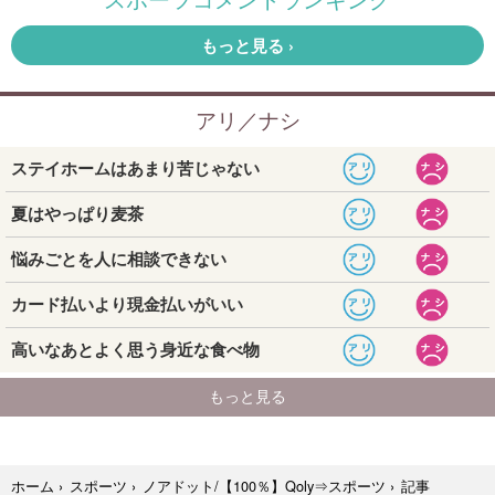
記事
ホーム
›
スポーツ
›
ノアドット/【100％】Qoly⇒スポーツ
›