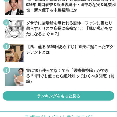
026年 川口春奈＆板倉滉選手・田中みな実＆亀梨和
也・新木優子＆中島裕翔ほか
ダサ子に居場所を奪われる恐怖…ファンに当たり
散らすカリスマ店長に余裕なし！【醜い私があな
たになるまで #17】
【風、薫る 第96回あらすじ】直美に起こったアク
シデントとは
実は10万使ってなくても「医療費控除」ができ
る？1円でも使ったら絶対知っておくべき知恵（前
編）
ランキングをもっと見る