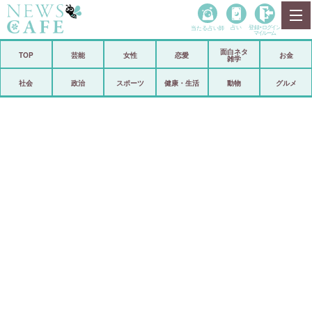
当たる占い師
占い
登録•
ログイン
マイルーム
面白ネタ
ホーム
TOP
芸能
女性
恋愛
お金
雑学
社会
政治
社会
政治
スポーツ
健康・生活
動物
グルメ
経済
海外
芸能
スポーツ
恋愛
ビックリ
コメントポスト
アリ／ナシ
リリース
ショップ
登録・ログイン/マイルーム