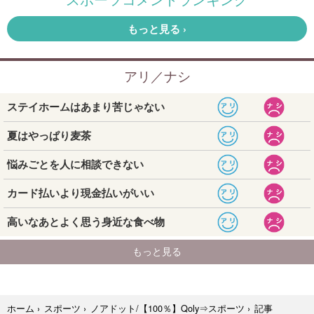
記事
ホーム
›
スポーツ
›
ノアドット/【100％】Qoly⇒スポーツ
›