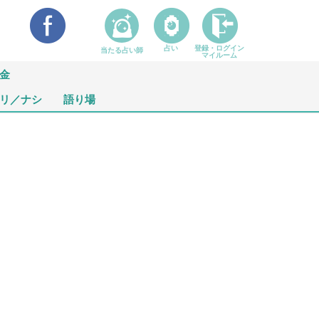
占い
登録・ログイン
当たる占い師
マイルーム
金
リ／ナシ
語り場