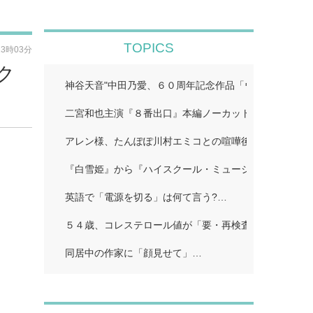
TOPICS
13時03分
ク
神谷天音"中田乃愛、６０周年記念作品「ウルトラマン
二宮和也主演『８番出口』本編ノーカット地上波初放送!
アレン様、たんぽぽ川村エミコとの喧嘩後に「初めての
『白雪姫』から『ハイスクール・ミュージカル/ザ・ム
英語で「電源を切る」は何て言う?…
５４歳、コレステロール値が「要・再検査」…
同居中の作家に「顔見せて」…