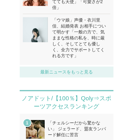
てても天使」「可愛さが2
倍」
「ウマ娘」声優・衣川里
佳、結婚発表 お相手につい
て明かす「一般の方で、気
ままな性格の私を、時に厳
しく、そしてとても優し
く、全力でサポートしてく
れる方です」
最新ニュースをもっと見る
ノアドット/【100％】Qoly⇒スポ
ーツアクセスランキング
「チェルシーだから驚かな
い」 ジェラード、盟友ランパ
ード解任に苦言