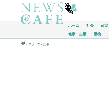
ホーム
社会
政治
健康・生活
動物
ホーム
›
スポーツ
›
記事