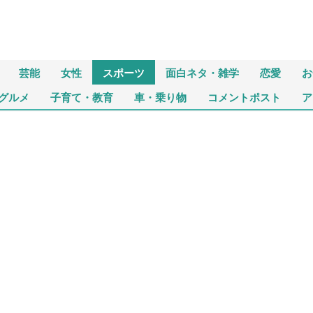
芸能
女性
スポーツ
面白ネタ・雑学
恋愛
お
グルメ
子育て・教育
車・乗り物
コメントポスト
ア