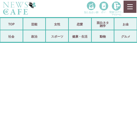
当たる占い師
占い
登録•
ログイン
マイルーム
面白ネタ
ホーム
TOP
芸能
女性
恋愛
お金
雑学
社会
政治
社会
政治
スポーツ
健康・生活
動物
グルメ
経済
海外
芸能
スポーツ
恋愛
ビックリ
コメントポスト
アリ／ナシ
リリース
ショップ
登録・ログイン/マイルーム