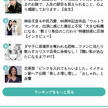
まのお陰で、人生の節目を迎えられること、心よ
り感謝しております」【全文】
神谷天音＆中田乃愛、60周年記念作品「ウルトラ
マンテオ」出演に感じた責任と不安「大きな転機
になる」“数ミリ単位のこだわり”特撮技術に圧倒
【インタビュー】
ダサ子に居場所を奪われる恐怖…ファンに当たり
散らすカリスマ店長に余裕なし！【醜い私があな
たになるまで #17】
北香那「ピンクを入れてもらいました」イメチェ
ン新ヘア公開「美しさ増し増し」「おしゃれ」と
反響
ランキングをもっと見る