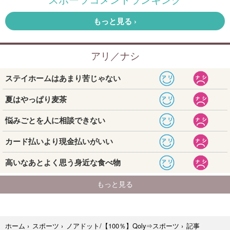
記事
ホーム
›
スポーツ
›
ノアドット/【100％】Qoly⇒スポーツ
›