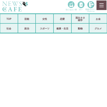
当たる占い師
占い
登録•
ログイン
マイルーム
面白ネタ
ホーム
TOP
芸能
女性
恋愛
お金
雑学
社会
政治
社会
政治
スポーツ
健康・生活
動物
グルメ
経済
海外
芸能
スポーツ
恋愛
ビックリ
コメントポスト
アリ／ナシ
リリース
ショップ
登録・ログイン/マイルーム