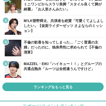
ミニワンピからスラリ美脚「スタイル良くて脚が
綺麗」「お人形さんみたい」
M!LK曽野舜太、共演者を絶賛「可愛くてよしよし
したい」【仮面ライダーゼッツ さよならのミッシ
ョン】
不倫の歓喜を知ってしまった…「ごく普通の主
婦」だったのに、独身男性に求められて【不倫の
清算】
MAZZEL・EIKI「ハイキュー！！」とグループの
共通点熱弁「ルーツは全然違うんですけど」
ランキングをもっと見る