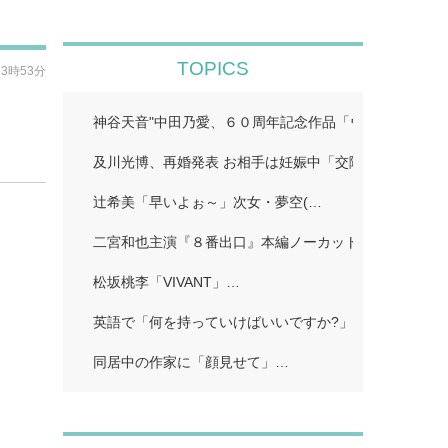
TOPICS
13時53分
神谷天音"中田乃愛、６０周年記念作品「ウルトラマン
及川光博、再婚発表 お相手は妊娠中「交際しておりま
辻希美「早いよぉ～」次女・夢空(…
二宮和也主演『８番出口』本編ノーカット地上波初放送!
松坂桃李「VIVANT」…
英語で「何を持っていけばいいですか?」…
同居中の作家に「顔見せて」…