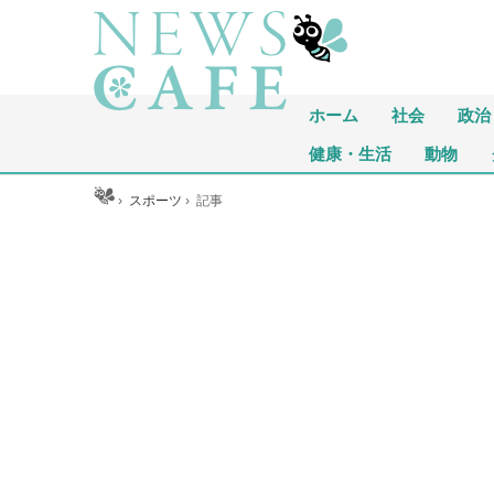
ホーム
社会
政治
健康・生活
動物
ホーム
›
スポーツ
›
記事