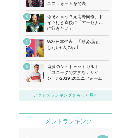
ユニフォームを発表
今それ言う？元南野同僚、ド
イツ行き直後に「アーセナル
に行きたい」
W杯日本代表、「勤労感謝」
したい6人の戦士
遠藤のシュトゥットガルト、
「ユニークで大胆なデザイ
ン」の2019-20ユニフォーム
アクセスランキングをもっと見る