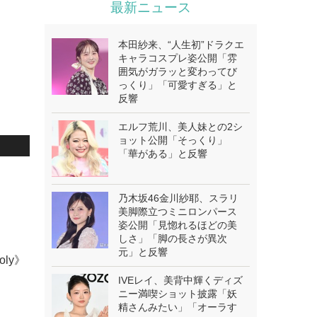
最新ニュース
本田紗来、“人生初”ドラクエ
キャラコスプレ姿公開「雰
囲気がガラッと変わってび
っくり」「可愛すぎる」と
反響
エルフ荒川、美人妹との2シ
ョット公開「そっくり」
「華がある」と反響
乃木坂46金川紗耶、スラリ
美脚際立つミニロンパース
姿公開「見惚れるほどの美
しさ」「脚の長さが異次
元」と反響
oly》
IVEレイ、美背中輝くディズ
ニー満喫ショット披露「妖
精さんみたい」「オーラす