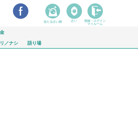
占い
登録・ログイン
当たる占い師
マイルーム
金
リ／ナシ
語り場