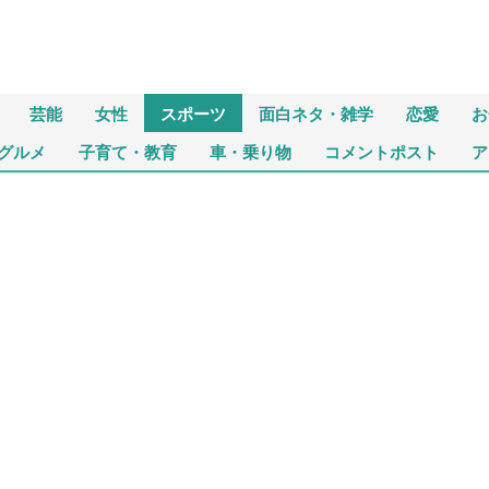
芸能
女性
スポーツ
面白ネタ・雑学
恋愛
お
グルメ
子育て・教育
車・乗り物
コメントポスト
ア