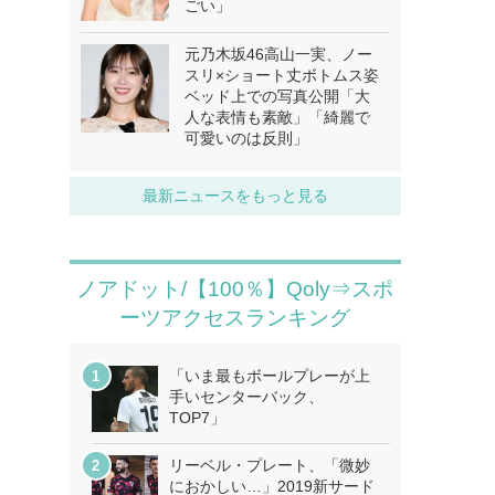
ごい」
元乃木坂46高山一実、ノー
スリ×ショート丈ボトムス姿
ベッド上での写真公開「大
人な表情も素敵」「綺麗で
可愛いのは反則」
最新ニュースをもっと見る
ノアドット/【100％】Qoly⇒スポ
ーツアクセスランキング
「いま最もボールプレーが上
手いセンターバック、
TOP7」
リーベル・プレート、「微妙
におかしい…」2019新サード