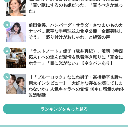
「言い訳にするのも嫌だった」「言うべきか迷っ
た」
前田希美、ハンバーグ・サラダ・さつまいものカ
ナッペ…豪華な手料理並ぶ食卓公開「全部美味し
そう」「盛り付けがおしゃれ」と絶賛の声
「ラストノート」優子（坂井真紀）、澄晴（寺西
拓人）への歪んだ愛情＆執着浮き彫りに「完全に
ホラー」「目に光がない」【ネタバレあり】
【「ブルーロック」なにわ男子・高橋恭平＆野村
康太インタビュー】「大好きな存在を壊してしま
わないか」人気キャラへの覚悟 10キロ増量の肉体
改造秘話
ランキングをもっと見る