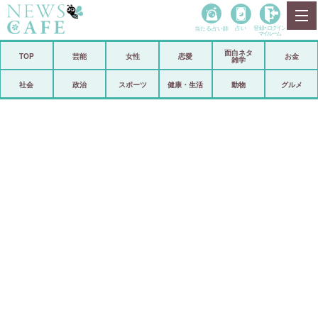
当たる占い師
占い
登録•
ログイン
マイルーム
面白ネタ
ホーム
TOP
芸能
女性
恋愛
お金
雑学
社会
政治
社会
政治
スポーツ
健康・生活
動物
グルメ
経済
海外
芸能
スポーツ
恋愛
ビックリ
コメントポスト
アリ／ナシ
リリース
ショップ
登録・ログイン/マイルーム