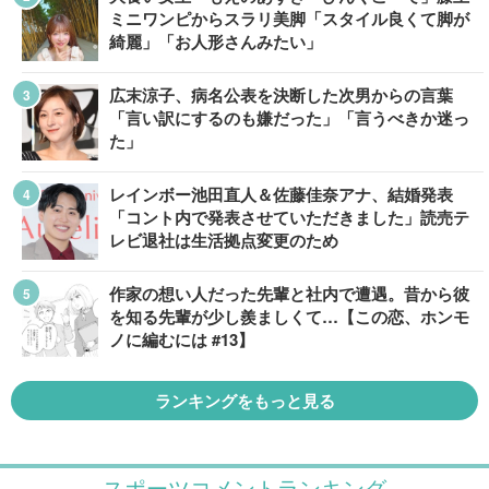
ミニワンピからスラリ美脚「スタイル良くて脚が
綺麗」「お人形さんみたい」
広末涼子、病名公表を決断した次男からの言葉
「言い訳にするのも嫌だった」「言うべきか迷っ
た」
レインボー池田直人＆佐藤佳奈アナ、結婚発表
「コント内で発表させていただきました」読売テ
レビ退社は生活拠点変更のため
作家の想い人だった先輩と社内で遭遇。昔から彼
を知る先輩が少し羨ましくて…【この恋、ホンモ
ノに編むには #13】
ランキングをもっと見る