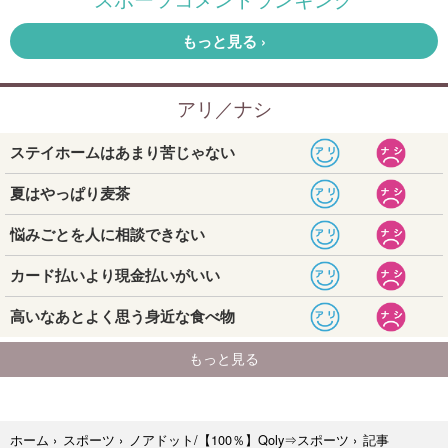
記事
ホーム
›
スポーツ
›
ノアドット/【100％】Qoly⇒スポーツ
›