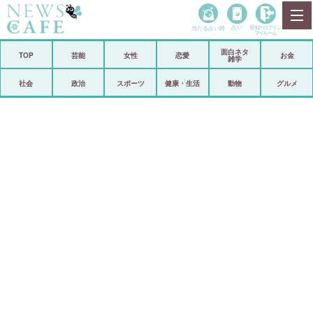
当たる占い師
占い
登録•
ログイン
マイルーム
面白ネタ
ホーム
TOP
芸能
女性
恋愛
お金
雑学
社会
政治
社会
政治
スポーツ
健康・生活
動物
グルメ
経済
海外
芸能
スポーツ
恋愛
ビックリ
コメントポスト
アリ／ナシ
リリース
ショップ
登録・ログイン/マイルーム