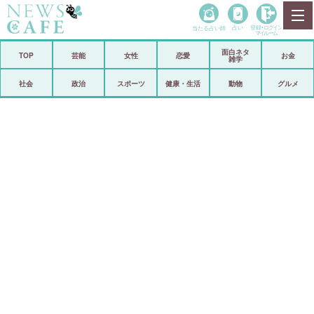
当たる占い師
占い
登録•
ログイン
マイルーム
面白ネタ
ホーム
TOP
芸能
女性
恋愛
お金
雑学
社会
政治
社会
政治
スポーツ
健康・生活
動物
グルメ
経済
海外
芸能
スポーツ
恋愛
ビックリ
コメントポスト
アリ／ナシ
リリース
ショップ
登録・ログイン/マイルーム