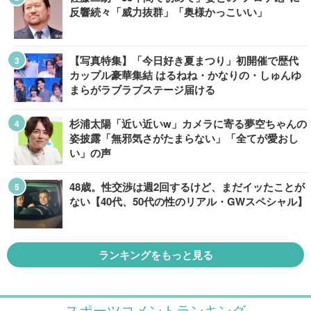
反響続々「威力抜群」「奥様かっこいい」
【写真特集】「今日好き夏まつり」初開催で歴代
カップル豪華集結 はるねね・かなりの・しゅんゆ
まらがラブラブステージ届ける
杉浦太陽「近い近いw」カメラに寄る夢空ちゃんの
姿披露「無邪気さがたまらない」「全てが愛おし
い」の声
48歳。性交渉は週2回するけど、まだイッたことが
ない【40代、50代の性のリアル・GWスペシャル】
ランキングをもっと見る