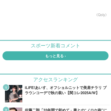
《Qoly》
アクセスランキング
iLiFE!あいす、オフショルニットで美肩チラリ ブ
ラウンコーデで秋の装い【関コレ2025A/W】
佐藤二朗「33年間で初めて」妻との“ノロケ砲”に