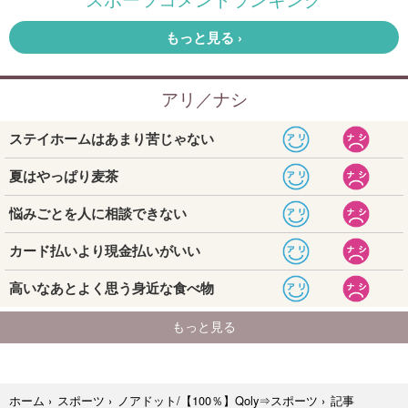
記事
ホーム
›
スポーツ
›
ノアドット/【100％】Qoly⇒スポーツ
›