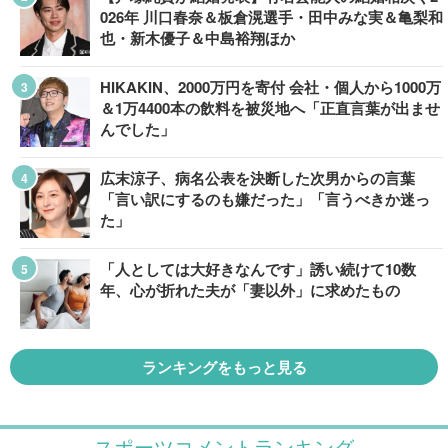
026年 川口春奈＆板倉滉選手・田中みな実＆亀梨和
也・新木優子＆中島裕翔ほか
HIKAKIN、2000万円を寄付 会社・個人から1000万
＆1万4400本の飲料を被災地へ「正直言葉が出ませ
んでした」
広末涼子、病名公表を決断した次男からの言葉
「言い訳にするのも嫌だった」「言うべきか迷っ
た」
「人としては大好きなんです」誘い続けて10数
年、心が折れた夫が「妻以外」に求めたもの
ランキングをもっと見る