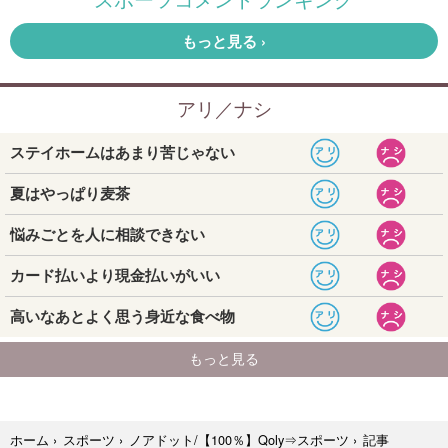
記事
ホーム
›
スポーツ
›
ノアドット/【100％】Qoly⇒スポーツ
›