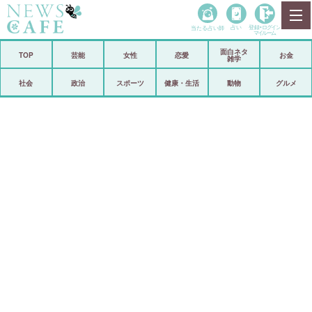
当たる占い師
占い
登録•
ログイン
マイルーム
面白ネタ
ホーム
TOP
芸能
女性
恋愛
お金
雑学
社会
政治
社会
政治
スポーツ
健康・生活
動物
グルメ
経済
海外
芸能
スポーツ
恋愛
ビックリ
コメントポスト
アリ／ナシ
リリース
ショップ
登録・ログイン/マイルーム