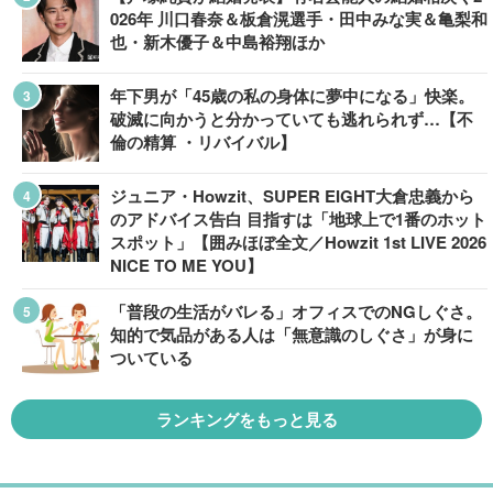
026年 川口春奈＆板倉滉選手・田中みな実＆亀梨和
也・新木優子＆中島裕翔ほか
年下男が「45歳の私の身体に夢中になる」快楽。
破滅に向かうと分かっていても逃れられず…【不
倫の精算 ・リバイバル】
ジュニア・Howzit、SUPER EIGHT大倉忠義から
のアドバイス告白 目指すは「地球上で1番のホット
スポット」【囲みほぼ全文／Howzit 1st LIVE 2026
NICE TO ME YOU】
「普段の生活がバレる」オフィスでのNGしぐさ。
知的で気品がある人は「無意識のしぐさ」が身に
ついている
ランキングをもっと見る