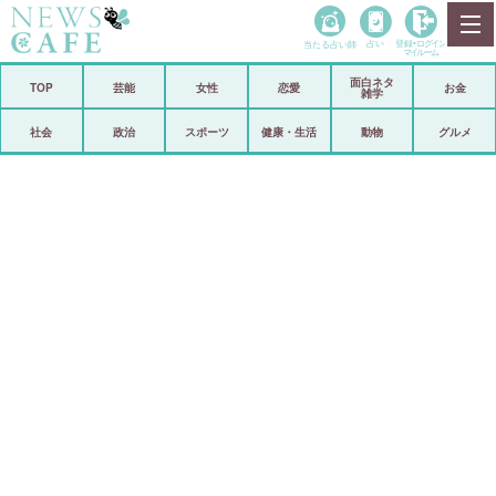
当たる占い師
占い
登録•
ログイン
マイルーム
面白ネタ
ホーム
TOP
芸能
女性
恋愛
お金
雑学
社会
政治
社会
政治
スポーツ
健康・生活
動物
グルメ
経済
海外
芸能
スポーツ
恋愛
ビックリ
コメントポスト
アリ／ナシ
リリース
ショップ
登録・ログイン/マイルーム