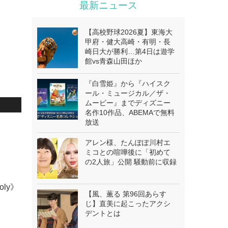
最新ニュース
【高校野球2026夏】東海大
甲府・健大高崎・有明・長
崎日大が勝利…第4日は遊学
館vs青森山田ほか
『白雪姫』から『ハイスク
ール・ミュージカル／ザ・
ムービー』までディズニー
名作10作品、ABEMAで無料
放送
アレン様、たんぽぽ川村エ
ミコとの喧嘩後に「初めて
の2人旅」公開 騒動前に収録
oly》
【風、薫る 第96回あらす
じ】直美に起こったアクシ
デントとは