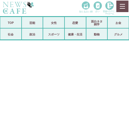
当たる占い師
占い
登録•
ログイン
マイルーム
面白ネタ
ホーム
TOP
芸能
女性
恋愛
お金
雑学
社会
政治
社会
政治
スポーツ
健康・生活
動物
グルメ
経済
海外
芸能
スポーツ
恋愛
ビックリ
コメントポスト
アリ／ナシ
リリース
ショップ
登録・ログイン/マイルーム