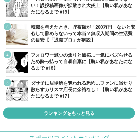
い！誤投稿画像が拡散され大炎上【醜い私があな
たになるまで #19】
転職を考えたとき、貯蓄額が「200万円」ないと安
心して辞めらないって本当？無収入期間の生活費
の目安【「退職プロ」が解説】
フォロワー減少の焦りと嫉妬…一気にバズらせる
ため酔っ払って自暴自棄に【醜い私があなたにな
るまで #18】
ダサ子に居場所を奪われる恐怖…ファンに当たり
散らすカリスマ店長に余裕なし！【醜い私があな
たになるまで #17】
ランキングをもっと見る