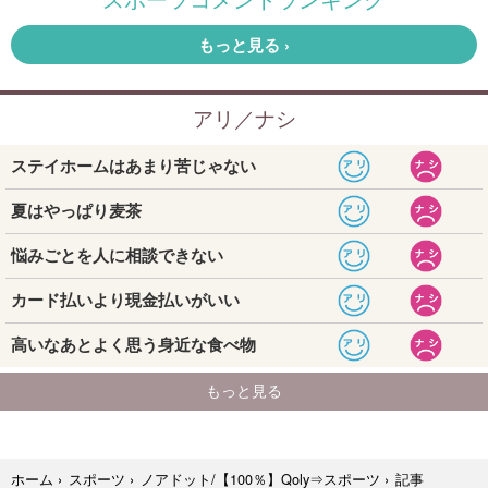
記事
ホーム
›
スポーツ
›
ノアドット/【100％】Qoly⇒スポーツ
›