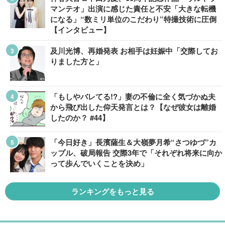
マンテオ」出演に感じた責任と不安「大きな転機
になる」“数ミリ単位のこだわり”特撮技術に圧倒
【インタビュー】
及川光博、再婚発表 お相手は妊娠中「交際してお
りました方と」
「もしやバレてる!?」妻の不倫に全く気づかぬ夫
から飛び出した仰天発言とは？【なぜ彼女は離婚
したのか？ #44】
「今日好き」長濱薩生＆大嶺夢月希“さつゆづ”カ
ップル、破局報告 交際3年で「それぞれ将来に向か
って歩んでいくことを決め」
ランキングをもっと見る