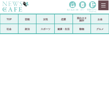
当たる占い師
占い
登録•
ログイン
マイルーム
面白ネタ
ホーム
TOP
芸能
女性
恋愛
お金
雑学
社会
政治
社会
政治
スポーツ
健康・生活
動物
グルメ
経済
海外
芸能
スポーツ
恋愛
ビックリ
コメントポスト
アリ／ナシ
リリース
ショップ
登録・ログイン/マイルーム