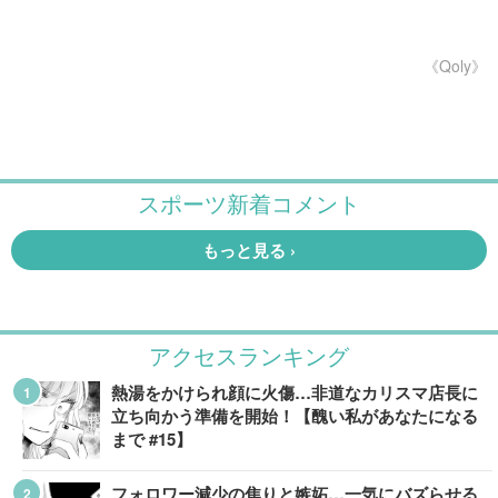
《Qoly》
アクセスランキング
熱湯をかけられ顔に火傷…非道なカリスマ店長に
立ち向かう準備を開始！【醜い私があなたになる
まで #15】
フォロワー減少の焦りと嫉妬…一気にバズらせる