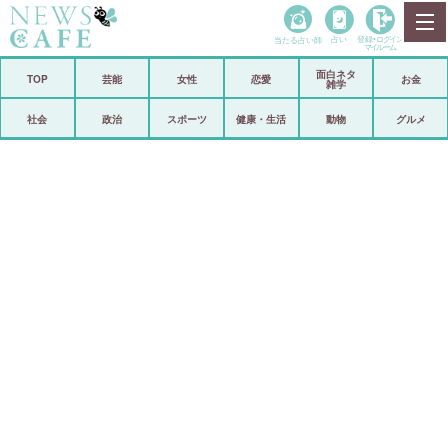
当たる占い師
占い
登録•
ログイン
マイルーム
面白ネタ
ホーム
TOP
芸能
女性
恋愛
お金
雑学
社会
政治
社会
政治
スポーツ
健康・生活
動物
グルメ
経済
海外
芸能
スポーツ
恋愛
ビックリ
コメントポスト
アリ／ナシ
リリース
ショップ
登録・ログイン/マイルーム