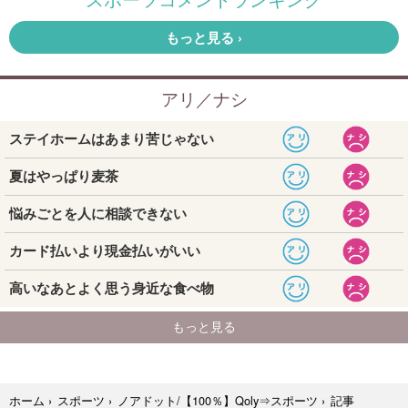
記事
ホーム
›
スポーツ
›
ノアドット/【100％】Qoly⇒スポーツ
›