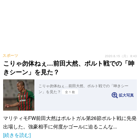
スポーツ
2020.6.15（月） 8:43
こりゃ勿体ねぇ…前田大然、ポルト戦での「呻
きシーン」を見た？
こりゃ勿体ねぇ…前田大然、ポルト戦での「呻きシー
ン」を見た？
全 1 枚
拡大写真
マリティモFW前田大然はポルトガル第26節ポルト戦に先発
出場した。強豪相手に何度かゴールに迫るこんな...
[続きを読む]