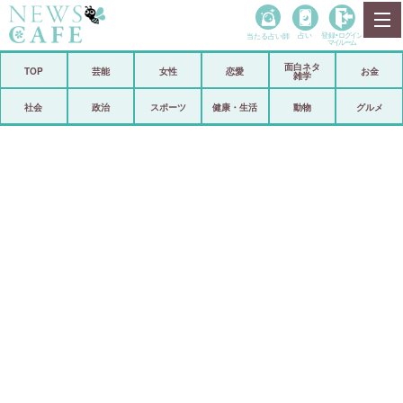
当たる占い師
占い
登録•
ログイン
マイルーム
面白ネタ
ホーム
TOP
芸能
女性
恋愛
お金
雑学
社会
政治
社会
政治
スポーツ
健康・生活
動物
グルメ
経済
海外
芸能
スポーツ
恋愛
ビックリ
コメントポスト
アリ／ナシ
リリース
ショップ
登録・ログイン/マイルーム