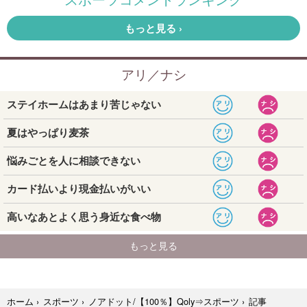
記事
ホーム
›
スポーツ
›
ノアドット/【100％】Qoly⇒スポーツ
›