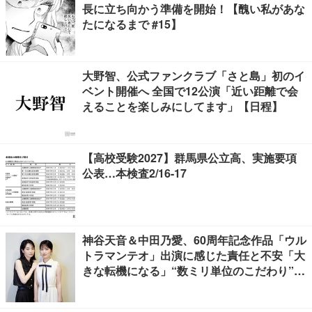
長に立ち向かう準備を開始！【醜い私があな
たになるまで #15】
大野智、公式ファンクラブ「さと島」初のイ
ベント開催へ 全国で12公演「近い距離で会
えることを楽しみにしてます」【日程】
【高校受験2027】群馬県公立高、実施要項
公表…本検査2/16-17
神谷天音＆中田乃愛、60周年記念作品「ウル
トラマンテオ」出演に感じた責任と不安「大
きな転機になる」“数ミリ単位のこだわり”特
撮技術に圧倒【インタビュー】