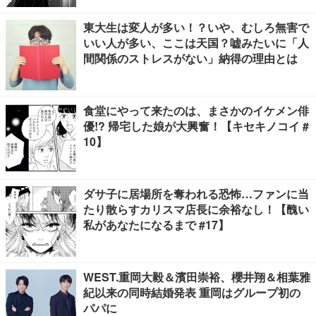
東大生は変人が多い！？いや、むしろ無害で
いい人が多い、ここは天国？嘘みたいに「人
間関係のストレスがない」納得の理由とは
食堂にやって来たのは、まさかのイケメン俳
優!? 帰宅した娘が大興奮！【キセキノコイ #
10】
ダサ子に居場所を奪われる恐怖…ファンに当
たり散らすカリスマ店長に余裕なし！【醜い
私があなたになるまで #17】
WEST.重岡大毅＆濱田崇裕、櫻井翔＆相葉雅
紀以来の同時結婚発表 重岡はグループ初の
パパに