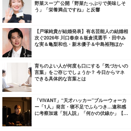
野菜スープ”公開「野菜たっぷりで美味しそ
う」「栄養満点ですね」と反響
【戸塚純貴が結婚発表】有名芸能人の結婚相
次ぐ2026年 川口春奈＆板倉滉選手・田中み
な実＆亀梨和也・新木優子＆中島裕翔ほか
育ちのよい人が何度も口にする「気づかいの
言葉」をご存じでしょうか？ 今日からマネ
できる具体的な言葉とは
「VIVANT」“天才ハッカー”ブルーウォーカ
ー「1人」発言・寝不足でふらつき…違和感
に考察加速「別人説」「何かの伏線か」【ネ
タバレあり】