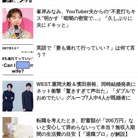
峯岸みなみ、YouTuber夫からの“不意打ちキ
ス”明かす「暗闇の密室で…」「久しぶりに
夫にドキッと」
英語で「妻も連れて行っていい？」は何て言
う？
WEST.重岡大毅＆濱田崇裕、同時結婚発表に
ネット衝撃「驚きすぎて声出た」「ダブルで
おめでたい」グループ7人中4人が既婚者に
転職を考えたとき、貯蓄額が「200万円」な
いと安心して辞めらないって本当？無収入期
間の生活費の目安【「退職プロ」が解説】