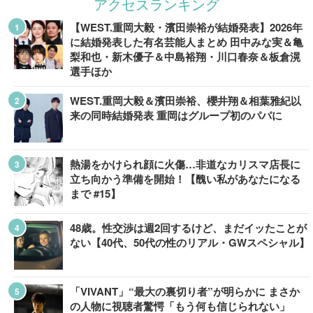
アクセスランキング
【WEST.重岡大毅・濱田崇裕が結婚発表】2026年
に結婚発表した有名芸能人まとめ 田中みな実＆亀
梨和也・新木優子＆中島裕翔・川口春奈＆板倉滉
選手ほか
WEST.重岡大毅＆濱田崇裕、櫻井翔＆相葉雅紀以
来の同時結婚発表 重岡はグループ初のパパに
熱湯をかけられ顔に火傷…非道なカリスマ店長に
立ち向かう準備を開始！【醜い私があなたになる
まで #15】
48歳。性交渉は週2回するけど、まだイッたことが
ない【40代、50代の性のリアル・GWスペシャル】
「VIVANT」“最大の裏切り者”が明らかに まさか
の人物に視聴者驚愕「もう何も信じられない」