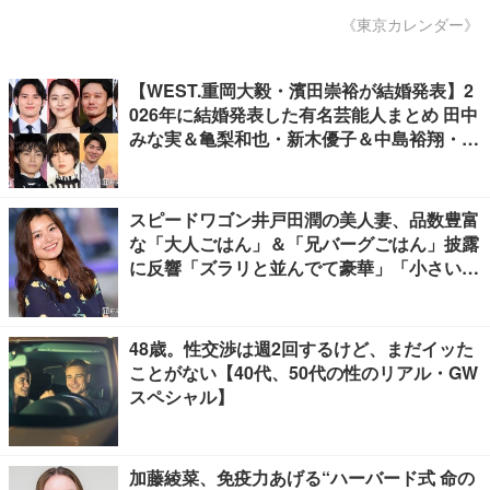
《東京カレンダー》
【WEST.重岡大毅・濱田崇裕が結婚発表】2
026年に結婚発表した有名芸能人まとめ 田中
みな実＆亀梨和也・新木優子＆中島裕翔・川
口春奈＆板倉滉選手ほか
スピードワゴン井戸田潤の美人妻、品数豊富
な「大人ごはん」＆「兄バーグごはん」披露
に反響「ズラリと並んでて豪華」「小さい海
苔巻きがかわいい」
48歳。性交渉は週2回するけど、まだイッた
ことがない【40代、50代の性のリアル・GW
スペシャル】
加藤綾菜、免疫力あげる“ハーバード式 命の