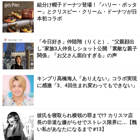
組分け帽子ドーナツ登場！「ハリー・ポッタ
ー」とクリスピー・クリーム・ドーナツが日
本初コラボ
「今日好き」仲陸翔（りくと）、“父親顔出
し”家族3人仲良しショット公開「素敵な親子
関係」「お父さん面白すぎる」の声
キンプリ高橋海人「ありえない」コラボ実現
に感激「3、4回生まれ変わってもできない」
彼氏を寝取られ横領の罪まで!? カリスマ店
長の非道な嫌がらせでストレス限界に…【醜
い私があなたになるまで #13】