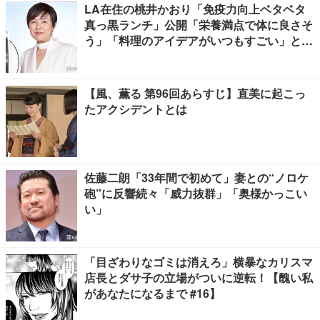
LA在住の桃井かおり「免疫力向上ベタベタ
真っ黒ランチ」公開「栄養満点で体に良さそ
う」「料理のアイデアがいつもすごい」と反
響
【風、薫る 第96回あらすじ】直美に起こっ
たアクシデントとは
佐藤二朗「33年間で初めて」妻との“ノロケ
砲”に反響続々「威力抜群」「奥様かっこい
い」
「目ざわりなゴミは消えろ」横暴なカリスマ
店長とダサ子の立場がついに逆転！【醜い私
があなたになるまで #16】