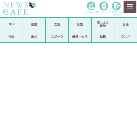
当たる占い師
占い
登録•
ログイン
マイルーム
面白ネタ
ホーム
TOP
芸能
女性
恋愛
お金
雑学
社会
政治
社会
政治
スポーツ
健康・生活
動物
グルメ
経済
海外
芸能
スポーツ
恋愛
ビックリ
コメントポスト
アリ／ナシ
リリース
ショップ
登録・ログイン/マイルーム