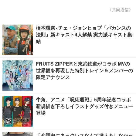
《共同通信》
橋本環奈×チェ・ジョンヒョプ「バカンスの
法則」新キャスト4人解禁 実力派キャスト集
結
FRUITS ZIPPERと東武鉄道がコラボ MVの
世界観を再現した特別トレイン＆メンバーの
限定アナウンス
牛角、アニメ「呪術廻戦」5周年記念コラボ
新規描き下ろしイラストグッズ付きメニュー
登場
「介護中にネックレスなんて考えもしなかっ