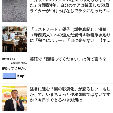
た」介護歴4年、自分のケアは後回しな53歳
ライターがつけっぱなしでラクになったの
は、肩コリだけでなく
「ラストノート」優子（坂井真紀）、澄晴
（寺西拓人）への歪んだ愛情＆執着浮き彫り
に「完全にホラー」「目に光がない」【ネタ
バレあり】
英語で「頑張ってください」は何て言う？
猛暑に進む「腸の砂漠化」が恐ろしい…もし
かして、いまちょっと便秘気味ではないです
か？今日すぐとるべき対策は