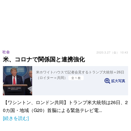
社会
2020.3.27（金） 10:43
米、コロナで関係国と連携強化
米ホワイトハウスで記者会見するトランプ大統領＝26日
（ロイター＝共同）
全 1 枚
拡大写真
【ワシントン、ロンドン共同】トランプ米大統領は26日、2
0カ国・地域（G20）首脳による緊急テレビ電...
[続きを読む]