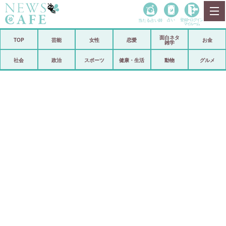
当たる占い師
占い
登録•
ログイン
マイルーム
面白ネタ
ホーム
TOP
芸能
女性
恋愛
お金
雑学
社会
政治
社会
政治
スポーツ
健康・生活
動物
グルメ
経済
海外
芸能
スポーツ
恋愛
ビックリ
コメントポスト
アリ／ナシ
リリース
ショップ
登録・ログイン/マイルーム