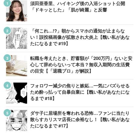
須田亜香里、ハイキング後の入浴ショット公開
「ドキッとした」「肌が綺麗」と反響
「何これ…!?」朝からスマホの通知が止まらな
い！誤投稿画像が拡散され大炎上【醜い私があな
たになるまで #19】
転職を考えたとき、貯蓄額が「200万円」ないと安
心して辞めらないって本当？無収入期間の生活費
の目安【「退職プロ」が解説】
フォロワー減少の焦りと嫉妬…一気にバズらせる
ため酔っ払って自暴自棄に【醜い私があなたにな
るまで #18】
ダサ子に居場所を奪われる恐怖…ファンに当たり
散らすカリスマ店長に余裕なし！【醜い私があな
たになるまで #17】