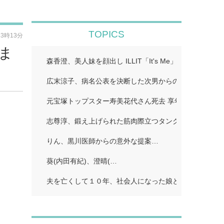
TOPICS
13時13分
しま
森香澄、美人妹を顔出し ILLIT「It's Me」…
広末涼子、病名公表を決断した次男からの言葉「言い訳
元宝塚トップスター寿美花代さん死去 享年９４ 息子・
志尊淳、鍛え上げられた筋肉際立つタンクトップ姿にフ
りん、黒川医師からの意外な提案…
葵(内田有紀)、澄晴(…
夫を亡くして１０年、社会人になった娘とふたり暮らし