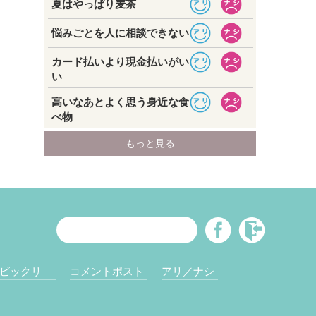
ビックリ
コメントポスト
アリ／ナシ