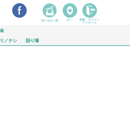
占い
登録・ログイン
当たる占い師
マイルーム
金
リ／ナシ
語り場