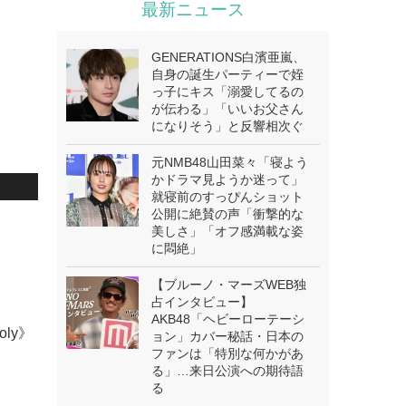
最新ニュース
GENERATIONS白濱亜嵐、
自身の誕生パーティーで姪
っ子にキス「溺愛してるの
が伝わる」「いいお父さん
になりそう」と反響相次ぐ
元NMB48山田菜々「寝よう
かドラマ見ようか迷って」
就寝前のすっぴんショット
公開に絶賛の声「衝撃的な
.
美しさ」「オフ感満載な姿
に悶絶」
【ブルーノ・マーズWEB独
占インタビュー】
AKB48「ヘビーローテーシ
oly》
ョン」カバー秘話・日本の
ファンは「特別な何かがあ
る」…来日公演への期待語
る