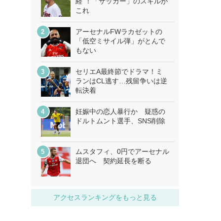
経”！「サッカー」のスキルが
これ
アーセナルFWラカゼットの
「低空ミサイル弾」がとんで
もない
セリエA最終節でドラマ！ミ
ランはCL逃す…残留争いは逆
転決着
妊娠中の恋人暴行か 疑惑の
ドルトムント選手、SNS削除
ムスタフィ、0円でアーセナル
退団へ 契約延長を断る
アクセスランキングをもっと見る