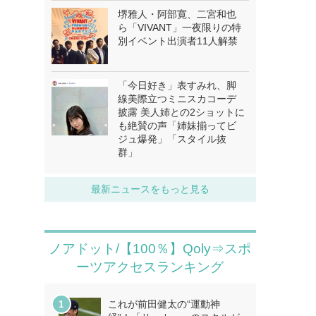
堺雅人・阿部寛、二宮和也
ら「VIVANT」一夜限りの特
別イベント出演者11人解禁
「今日好き」表すみれ、脚
線美際立つミニスカコーデ
披露 美人姉との2ショットに
も絶賛の声「姉妹揃ってビ
ジュ爆発」「スタイル抜
群」
最新ニュースをもっと見る
ノアドット/【100％】Qoly⇒スポ
ーツアクセスランキング
これが前田健太の“運動神