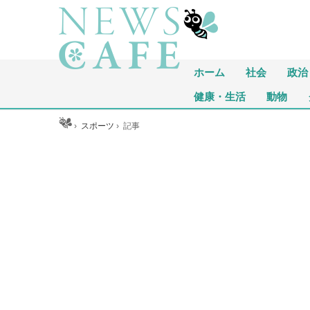
ホーム
社会
政治
健康・生活
動物
ホーム
›
スポーツ
›
記事