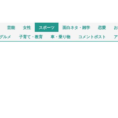
芸能
女性
スポーツ
面白ネタ・雑学
恋愛
お
グルメ
子育て・教育
車・乗り物
コメントポスト
ア