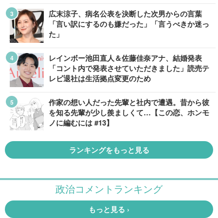
広末涼子、病名公表を決断した次男からの言葉
「言い訳にするのも嫌だった」「言うべきか迷っ
た」
レインボー池田直人＆佐藤佳奈アナ、結婚発表
「コント内で発表させていただきました」読売テ
レビ退社は生活拠点変更のため
作家の想い人だった先輩と社内で遭遇。昔から彼
を知る先輩が少し羨ましくて…【この恋、ホンモ
ノに編むには #13】
ランキングをもっと見る