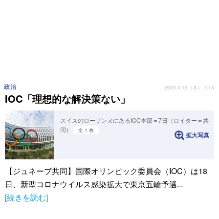
政治
2020.3.19（木） 1:13
IOC「理想的な解決策ない」
スイスのローザンヌにあるIOC本部＝7日（ロイター＝共
同）
全 1 枚
拡大写真
【ジュネーブ共同】国際オリンピック委員会（IOC）は18
日、新型コロナウイルス感染拡大で東京五輪予選...
[続きを読む]