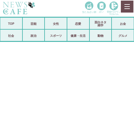
当たる占い師
占い
登録•
ログイン
マイルーム
面白ネタ
ホーム
TOP
芸能
女性
恋愛
お金
雑学
社会
政治
社会
政治
スポーツ
健康・生活
動物
グルメ
経済
海外
芸能
スポーツ
恋愛
ビックリ
コメントポスト
アリ／ナシ
リリース
ショップ
登録・ログイン/マイルーム