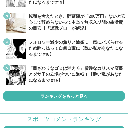
たになるまで #19】
転職を考えたとき、貯蓄額が「200万円」ないと安
心して辞めらないって本当？無収入期間の生活費
の目安【「退職プロ」が解説】
フォロワー減少の焦りと嫉妬…一気にバズらせる
ため酔っ払って自暴自棄に【醜い私があなたにな
るまで #18】
「目ざわりなゴミは消えろ」横暴なカリスマ店長
とダサ子の立場がついに逆転！【醜い私があなた
になるまで #16】
ランキングをもっと見る