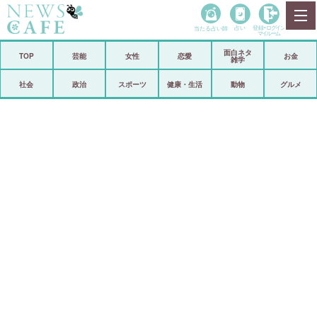
当たる占い師
占い
登録•
ログイン
マイルーム
面白ネタ
ホーム
TOP
芸能
女性
恋愛
お金
雑学
社会
政治
社会
政治
スポーツ
健康・生活
動物
グルメ
経済
海外
芸能
スポーツ
恋愛
ビックリ
コメントポスト
アリ／ナシ
リリース
ショップ
登録・ログイン/マイルーム