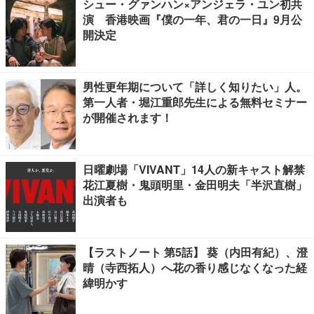
シュー・グァンハン×アンジェラ・ユン初共
演 香港映画『僕の一年、君の一日』9月公
開決定
男性更年期について「詳しく知りたい」人。
第一人者・堀江重郎先生による無料セミナー
が開催されます！
日曜劇場「VIVANT」14人の新キャスト解禁
花江夏樹・鬼頭明里・金田明夫「半沢直樹」
出演者も
【ラストノート 第5話】 葵（内田有紀）、澄
晴（寺西拓人）へ花の香り感じなくなった経
緯明かす