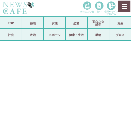
当たる占い師
占い
登録•
ログイン
マイルーム
面白ネタ
ホーム
TOP
芸能
女性
恋愛
お金
雑学
社会
政治
社会
政治
スポーツ
健康・生活
動物
グルメ
経済
海外
芸能
スポーツ
恋愛
ビックリ
コメントポスト
アリ／ナシ
リリース
ショップ
登録・ログイン/マイルーム