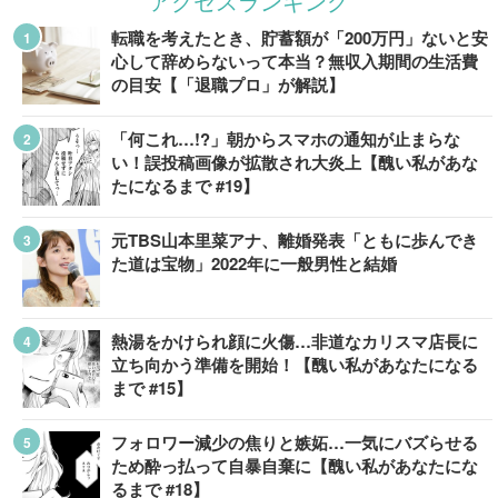
アクセスランキング
転職を考えたとき、貯蓄額が「200万円」ないと安
心して辞めらないって本当？無収入期間の生活費
の目安【「退職プロ」が解説】
「何これ…!?」朝からスマホの通知が止まらな
い！誤投稿画像が拡散され大炎上【醜い私があな
たになるまで #19】
元TBS山本里菜アナ、離婚発表「ともに歩んでき
た道は宝物」2022年に一般男性と結婚
熱湯をかけられ顔に火傷…非道なカリスマ店長に
立ち向かう準備を開始！【醜い私があなたになる
まで #15】
フォロワー減少の焦りと嫉妬…一気にバズらせる
ため酔っ払って自暴自棄に【醜い私があなたにな
るまで #18】