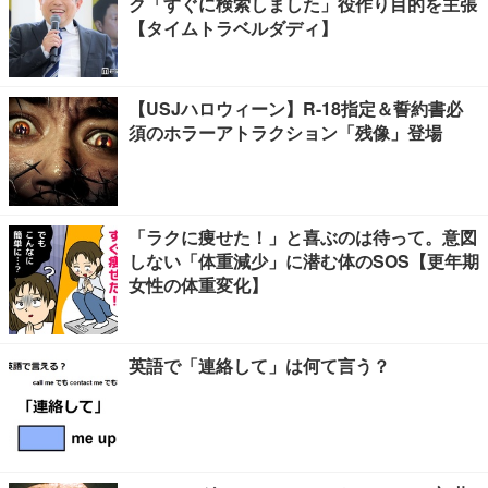
ク「すぐに検索しました」役作り目的を主張
【タイムトラベルダディ】
【USJハロウィーン】R-18指定＆誓約書必
須のホラーアトラクション「残像」登場
「ラクに痩せた！」と喜ぶのは待って。意図
しない「体重減少」に潜む体のSOS【更年期
女性の体重変化】
英語で「連絡して」は何て言う？