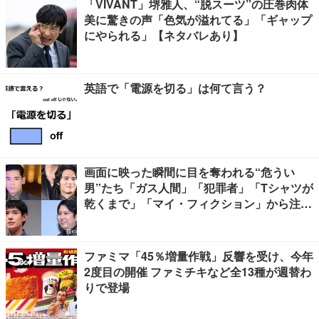
「VIVANT」堺雅人、“脱スーツ”の圧巻肉体
美に驚きの声「色気が溢れてる」「ギャップ
にやられる」【ネタバレあり】
英語で「電源を切る」は何て言う？
画面に映った瞬間に目を奪われる“危うい
男”たち「ガス人間」「犯罪者」「Tシャツが
乾くまで」「マイ・フィクション」から注目
キャラ4選
ファミマ「45％増量作戦」反響を受け、今年
2度目の開催 ファミチキなど全13種が週替わ
りで登場