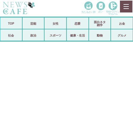
当たる占い師
占い
登録•
ログイン
マイルーム
面白ネタ
ホーム
TOP
芸能
女性
恋愛
お金
雑学
社会
政治
社会
政治
スポーツ
健康・生活
動物
グルメ
経済
海外
芸能
スポーツ
恋愛
ビックリ
コメントポスト
アリ／ナシ
リリース
ショップ
登録・ログイン/マイルーム