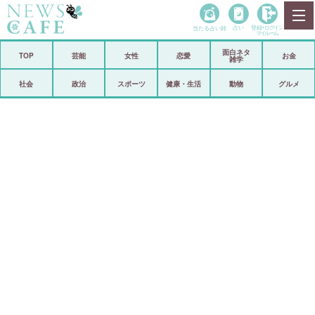
当たる占い師
占い
登録•
ログイン
マイルーム
面白ネタ
ホーム
TOP
芸能
女性
恋愛
お金
雑学
社会
政治
社会
政治
スポーツ
健康・生活
動物
グルメ
経済
海外
芸能
スポーツ
恋愛
ビックリ
コメントポスト
アリ／ナシ
リリース
ショップ
登録・ログイン/マイルーム