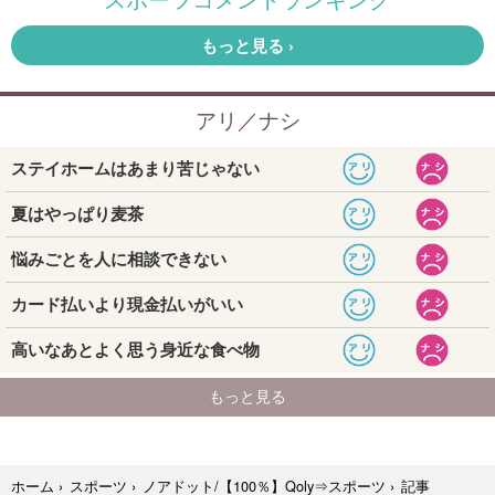
記事
ホーム
›
スポーツ
›
ノアドット/【100％】Qoly⇒スポーツ
›