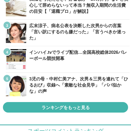
心して辞めらないって本当？無収入期間の生活費
の目安【「退職プロ」が解説】
広末涼子、病名公表を決断した次男からの言葉
「言い訳にするのも嫌だった」「言うべきか迷っ
た」
インハイ.tvでライブ配信…全国高校総体2026バレ
ーボール競技開幕
3児の母・中村仁美アナ、次男＆三男を連れて「ひ
るおび」収録へ「素敵な社会見学」「パパ似か
な」の声
ランキングをもっと見る