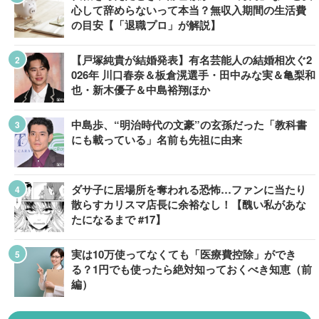
心して辞めらないって本当？無収入期間の生活費
の目安【「退職プロ」が解説】
【戸塚純貴が結婚発表】有名芸能人の結婚相次ぐ2
026年 川口春奈＆板倉滉選手・田中みな実＆亀梨和
也・新木優子＆中島裕翔ほか
中島歩、“明治時代の文豪”の玄孫だった「教科書
にも載っている」名前も先祖に由来
ダサ子に居場所を奪われる恐怖…ファンに当たり
散らすカリスマ店長に余裕なし！【醜い私があな
たになるまで #17】
実は10万使ってなくても「医療費控除」ができ
る？1円でも使ったら絶対知っておくべき知恵（前
編）