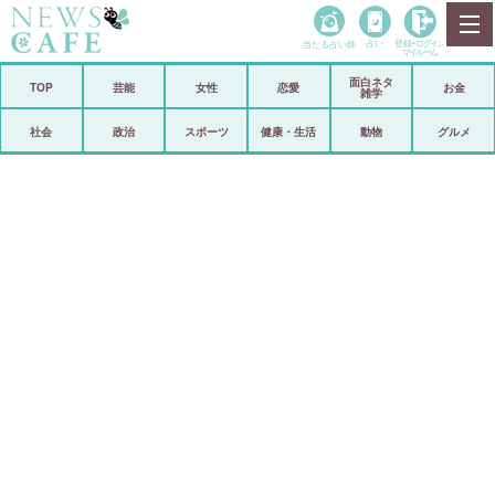
当たる占い師
占い
登録•
ログイン
マイルーム
面白ネタ
ホーム
TOP
芸能
女性
恋愛
お金
雑学
社会
政治
社会
政治
スポーツ
健康・生活
動物
グルメ
経済
海外
芸能
スポーツ
恋愛
ビックリ
コメントポスト
アリ／ナシ
リリース
ショップ
登録・ログイン/マイルーム