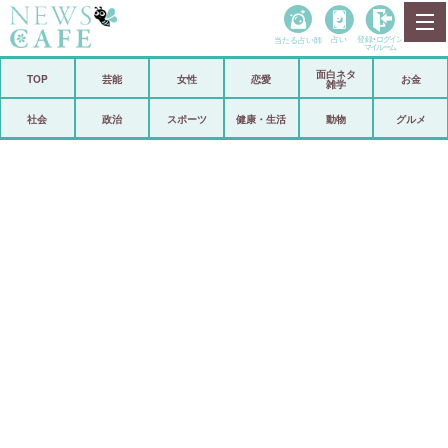
当たる占い師
占い
登録•
ログイン
マイルーム
面白ネタ
ホーム
TOP
芸能
女性
恋愛
お金
雑学
社会
政治
社会
政治
スポーツ
健康・生活
動物
グルメ
経済
海外
芸能
スポーツ
恋愛
ビックリ
コメントポスト
アリ／ナシ
リリース
ショップ
登録・ログイン/マイルーム