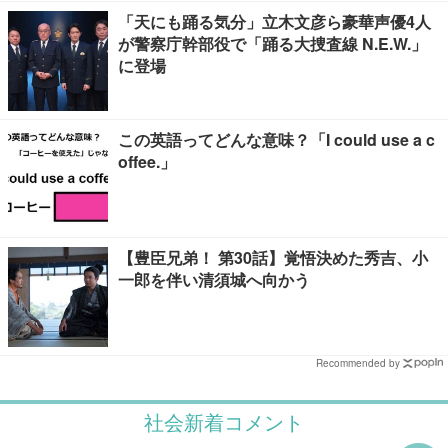
「天にも踊る気分」立木文彦ら豪華声優4人
が警察庁幹部役で「踊る大捜査線 N.E.W.」
に登場
この英語ってどんな意味？「I could use a c
offee.」
【豊臣兄弟！ 第30話】覚悟決めた秀吉、小
一郎を伴い清須城へ向かう
Recommended by