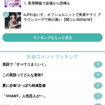
く 客席降臨で会場から悲鳴も
iLiFE!あいす、オフショルニットで美肩チラリ ブ
ラウンコーデで秋の装い【関コレ2025A/W】
ランキングをもっと見る