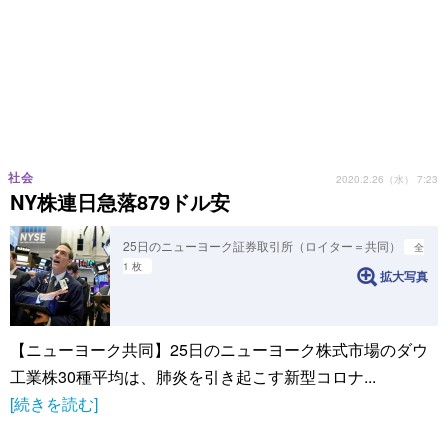
社会
2020.2.26（水） 7:23
NY株連日急落879ドル安
25日のニューヨーク証券取引所（ロイター＝共同）
全
1 枚
拡大写真
【ニューヨーク共同】25日のニューヨーク株式市場のダウ
工業株30種平均は、肺炎を引き起こす新型コロナ...
[続きを読む]