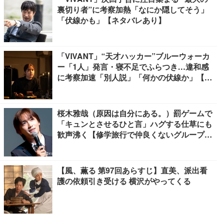
裏切り者”に考察加熱「なにか隠してそう」
「伏線かも」【ネタバレあり】
「VIVANT」“天才ハッカー”ブルーウォーカ
ー「1人」発言・寝不足でふらつき…違和感
に考察加速「別人説」「何かの伏線か」【ネ
タバレあり】
桜木雅哉（原因は自分にある。）罰ゲームで
「キュンとさせるひと言」ハグする仕草にも
歓声沸く【修学旅行で仲良くないグループに
入りました】
【風、薫る 第97回あらすじ】直美、派出看
護の依頼引き受ける 横沢がやってくる