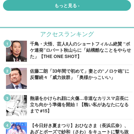
アクセスランキング
千鳥・大悟、芸人8人のショートフィルム絶賛 “ボ
ケ連発”ロバート秋山らに「結構酷なことをやらせ
た」【THE ONE SHOT】
佐藤二朗「33年間で初めて」妻との“ノロケ砲”に
反響続々「威力抜群」「奥様かっこいい」
熱湯をかけられ顔に火傷…非道なカリスマ店長に
立ち向かう準備を開始！【醜い私があなたになる
まで #15】
【今日好き夏まつり】おひなさま（長浜広奈）、
あざとポーズで紗和（さわ）をキュートに撃ち抜